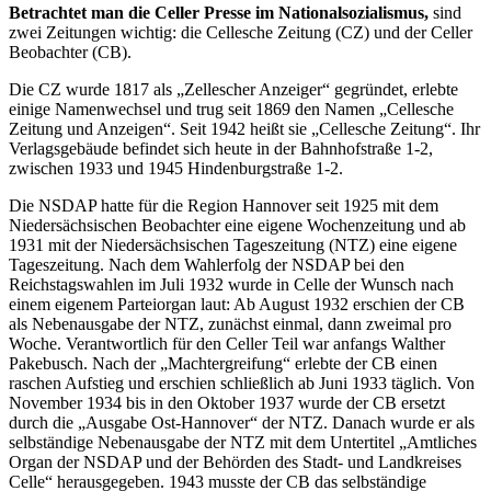
Betrachtet man die Celler Presse im Nationalsozialismus,
sind
zwei Zeitungen wichtig: die Cellesche Zeitung (CZ) und der Celler
Beobachter (CB).
Die CZ wurde 1817 als „Zellescher Anzeiger“ gegründet, erlebte
einige Namenwechsel und trug seit 1869 den Namen „Cellesche
Zeitung und Anzeigen“. Seit 1942 heißt sie „Cellesche Zeitung“. Ihr
Verlagsgebäude befindet sich heute in der Bahnhofstraße 1-2,
zwischen 1933 und 1945 Hindenburgstraße 1-2.
Die NSDAP hatte für die Region Hannover seit 1925 mit dem
Niedersächsischen Beobachter eine eigene Wochenzeitung und ab
1931 mit der Niedersächsischen Tageszeitung (NTZ) eine eigene
Tageszeitung. Nach dem Wahlerfolg der NSDAP bei den
Reichstagswahlen im Juli 1932 wurde in Celle der Wunsch nach
einem eigenem Parteiorgan laut: Ab August 1932 erschien der CB
als Nebenausgabe der NTZ, zunächst einmal, dann zweimal pro
Woche. Verantwortlich für den Celler Teil war anfangs Walther
Pakebusch. Nach der „Machtergreifung“ erlebte der CB einen
raschen Aufstieg und erschien schließlich ab Juni 1933 täglich. Von
November 1934 bis in den Oktober 1937 wurde der CB ersetzt
durch die „Ausgabe Ost-Hannover“ der NTZ. Danach wurde er als
selbständige Nebenausgabe der NTZ mit dem Untertitel „Amtliches
Organ der NSDAP und der Behörden des Stadt- und Landkreises
Celle“ herausgegeben. 1943 musste der CB das selbständige