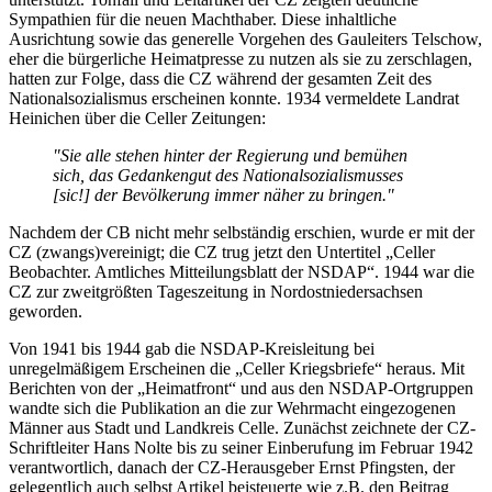
Sympathien für die neuen Machthaber. Diese inhaltliche
Ausrichtung sowie das generelle Vorgehen des Gauleiters Telschow,
eher die bürgerliche Heimatpresse zu nutzen als sie zu zerschlagen,
hatten zur Folge, dass die CZ während der gesamten Zeit des
Nationalsozialismus erscheinen konnte. 1934 vermeldete Landrat
Heinichen über die Celler Zeitungen:
"Sie alle stehen hinter der Regierung und bemühen
sich, das Gedankengut des Nationalsozialismusses
[sic!] der Bevölkerung immer näher zu bringen."
Nachdem der CB nicht mehr selbständig erschien, wurde er mit der
CZ (zwangs)vereinigt; die CZ trug jetzt den Untertitel „Celler
Beobachter. Amtliches Mitteilungsblatt der NSDAP“. 1944 war die
CZ zur zweitgrößten Tageszeitung in Nordostniedersachsen
geworden.
Von 1941 bis 1944 gab die NSDAP-Kreisleitung bei
unregelmäßigem Erscheinen die „Celler Kriegsbriefe“ heraus. Mit
Berichten von der „Heimatfront“ und aus den NSDAP-Ortgruppen
wandte sich die Publikation an die zur Wehrmacht eingezogenen
Männer aus Stadt und Landkreis Celle. Zunächst zeichnete der CZ-
Schriftleiter Hans Nolte bis zu seiner Einberufung im Februar 1942
verantwortlich, danach der CZ-Herausgeber Ernst Pfingsten, der
gelegentlich auch selbst Artikel beisteuerte wie z.B. den Beitrag