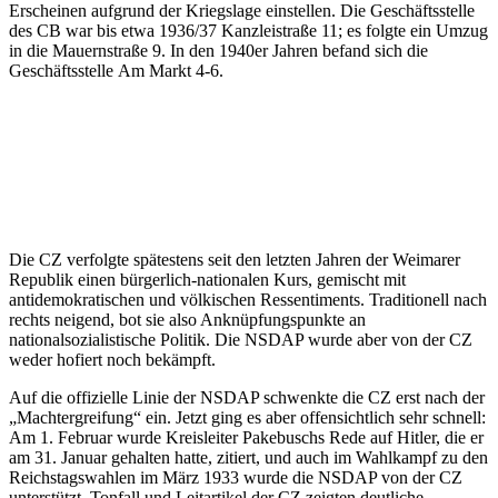
Erscheinen aufgrund der Kriegslage einstellen. Die Geschäftsstelle
des CB war bis etwa 1936/37 Kanzleistraße 11; es folgte ein Umzug
in die Mauernstraße 9. In den 1940er Jahren befand sich die
Geschäftsstelle Am Markt 4-6.
Die CZ verfolgte spätestens seit den letzten Jahren der Weimarer
Republik einen bürgerlich-nationalen Kurs, gemischt mit
antidemokratischen und völkischen Ressentiments. Traditionell nach
rechts neigend, bot sie also Anknüpfungspunkte an
nationalsozialistische Politik. Die NSDAP wurde aber von der CZ
weder hofiert noch bekämpft.
Auf die offizielle Linie der NSDAP schwenkte die CZ erst nach der
„Machtergreifung“ ein. Jetzt ging es aber offensichtlich sehr schnell:
Am 1. Februar wurde Kreisleiter Pakebuschs Rede auf Hitler, die er
am 31. Januar gehalten hatte, zitiert, und auch im Wahlkampf zu den
Reichstagswahlen im März 1933 wurde die NSDAP von der CZ
unterstützt. Tonfall und Leitartikel der CZ zeigten deutliche