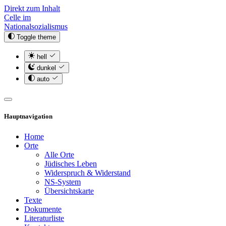
Direkt zum Inhalt
Celle im
Nationalsozialismus
Toggle theme
hell
dunkel
auto
Hauptnavigation
Home
Orte
Alle Orte
Jüdisches Leben
Widerspruch & Widerstand
NS-System
Übersichtskarte
Texte
Dokumente
Literaturliste