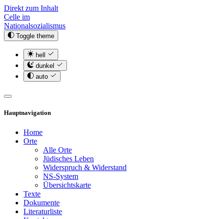
Direkt zum Inhalt
Celle im
Nationalsozialismus
Toggle theme
hell
dunkel
auto
Hauptnavigation
Home
Orte
Alle Orte
Jüdisches Leben
Widerspruch & Widerstand
NS-System
Übersichtskarte
Texte
Dokumente
Literaturliste