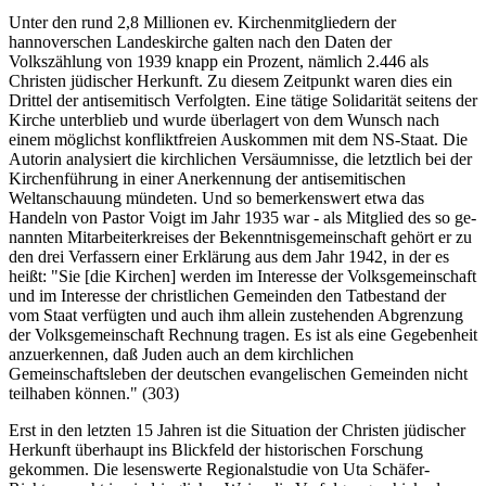
Unter den rund 2,8 Millionen ev. Kirchenmitgliedern der
hannoverschen Landeskirche galten nach den Daten der
Volkszählung von 1939 knapp ein Prozent, nämlich 2.446 als
Christen jüdischer Herkunft. Zu diesem Zeitpunkt waren dies ein
Drittel der antisemitisch Verfolgten. Eine tätige Solidarität seitens der
Kirche unterblieb und wurde überlagert von dem Wunsch nach
einem möglichst konfliktfreien Auskommen mit dem NS-Staat. Die
Autorin analysiert die kirchlichen Versäumnisse, die letztlich bei der
Kirchenführung in einer Anerkennung der antisemitischen
Weltanschauung mündeten. Und so bemerkenswert etwa das
Handeln von Pastor Voigt im Jahr 1935 war - als Mitglied des so ge-
nannten Mitarbeiterkreises der Bekenntnisgemeinschaft gehört er zu
den drei Verfassern einer Erklärung aus dem Jahr 1942, in der es
heißt: "Sie [die Kirchen] werden im Interesse der Volksgemeinschaft
und im Interesse der christlichen Gemeinden den Tatbestand der
vom Staat verfügten und auch ihm allein zustehenden Abgrenzung
der Volksgemeinschaft Rechnung tragen. Es ist als eine Gegebenheit
anzuerkennen, daß Juden auch an dem kirchlichen
Gemeinschaftsleben der deutschen evangelischen Gemeinden nicht
teilhaben können." (303)
Erst in den letzten 15 Jahren ist die Situation der Christen jüdischer
Herkunft überhaupt ins Blickfeld der historischen Forschung
gekommen. Die lesenswerte Regionalstudie von Uta Schäfer-