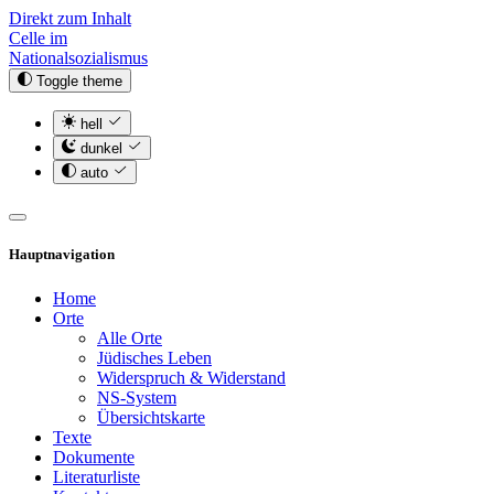
Direkt zum Inhalt
Celle im
Nationalsozialismus
Toggle theme
hell
dunkel
auto
Hauptnavigation
Home
Orte
Alle Orte
Jüdisches Leben
Widerspruch & Widerstand
NS-System
Übersichtskarte
Texte
Dokumente
Literaturliste