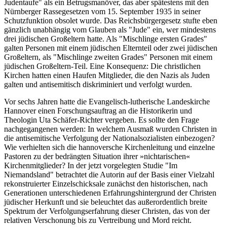
Judentaufe" als ein Betrugsmanöver, das aber spätestens mit den
Nürnberger Rassegesetzen vom 15. September 1935 in seiner
Schutzfunktion obsolet wurde. Das Reichsbürgergesetz stufte eben
gänzlich unabhängig vom Glauben als "Jude" ein, wer mindestens
drei jüdischen Großeltern hatte. Als "Mischlinge ersten Grades"
galten Personen mit einem jüdischen Elternteil oder zwei jüdischen
Großeltern, als "Mischlinge zweiten Grades" Personen mit einem
jüdischen Großeltern-Teil. Eine Konsequenz: Die christlichen
Kirchen hatten einen Haufen Mitglieder, die den Nazis als Juden
galten und antisemitisch diskriminiert und verfolgt wurden.
Vor sechs Jahren hatte die Evangelisch-lutherische Landeskirche
Hannover einen Forschungsauftrag an die Historikerin und
Theologin Uta Schäfer-Richter vergeben. Es sollte den Frage
nachgegangenen werden: In welchem Ausmaß wurden Christen in
die antisemitische Verfolgung der Nationalsozialisten einbezogen?
Wie verhielten sich die hannoversche Kirchenleitung und einzelne
Pastoren zu der bedrängten Situation ihrer »nichtarischen«
Kirchenmitglieder? In der jetzt vorgelegten Studie "Im
Niemandsland" betrachtet die Autorin auf der Basis einer Vielzahl
rekonstruierter Einzelschicksale zunächst den historischen, nach
Generationen unterschiedenen Erfahrungshintergrund der Christen
jüdischer Herkunft und sie beleuchtet das außerordentlich breite
Spektrum der Verfolgungserfahrung dieser Christen, das von der
relativen Verschonung bis zu Vertreibung und Mord reicht.