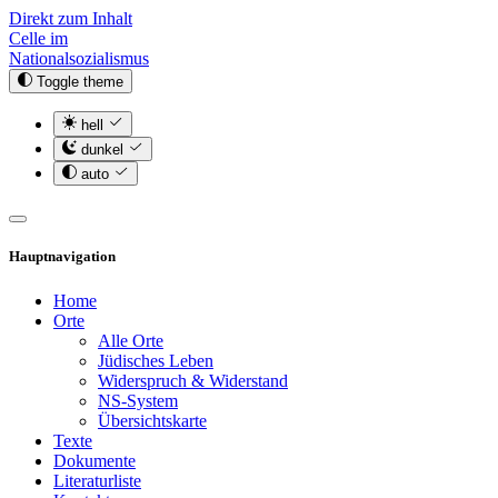
Direkt zum Inhalt
Celle im
Nationalsozialismus
Toggle theme
hell
dunkel
auto
Hauptnavigation
Home
Orte
Alle Orte
Jüdisches Leben
Widerspruch & Widerstand
NS-System
Übersichtskarte
Texte
Dokumente
Literaturliste