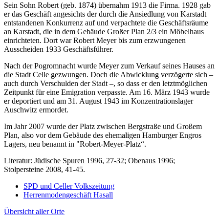
Sein Sohn Robert (geb. 1874) übernahm 1913 die Firma. 1928 gab
er das Geschäft angesichts der durch die Ansiedlung von Karstadt
entstandenen Konkurrenz auf und verpachtete die Geschäftsräume
an Karstadt, die in dem Gebäude Großer Plan 2/3 ein Möbelhaus
einrichteten. Dort war Robert Meyer bis zum erzwungenen
Ausscheiden 1933 Geschäftsführer.
Nach der Pogromnacht wurde Meyer zum Verkauf seines Hauses an
die Stadt Celle gezwungen. Doch die Abwicklung verzögerte sich –
auch durch Verschulden der Stadt –, so dass er den letztmöglichen
Zeitpunkt für eine Emigration verpasste. Am 16. März 1943 wurde
er deportiert und am 31. August 1943 im Konzentrationslager
Auschwitz ermordet.
Im Jahr 2007 wurde der Platz zwischen Bergstraße und Großem
Plan, also vor dem Gebäude des ehemaligen Hamburger Engros
Lagers, neu benannt in "Robert-Meyer-Platz“.
Literatur: Jüdische Spuren 1996, 27-32; Obenaus 1996;
Stolpersteine 2008, 41-45.
SPD und Celler Volkszeitung
Herrenmodengeschäft Hasall
Übersicht aller Orte