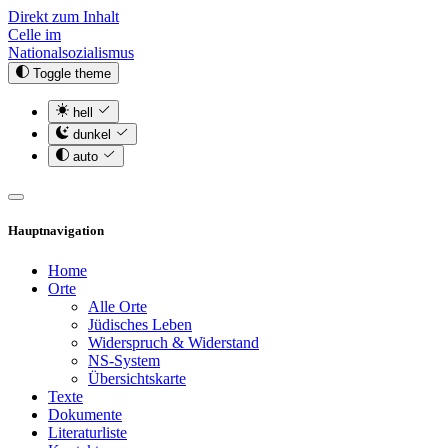
Direkt zum Inhalt
Celle im
Nationalsozialismus
Toggle theme
hell
dunkel
auto
Hauptnavigation
Home
Orte
Alle Orte
Jüdisches Leben
Widerspruch & Widerstand
NS-System
Übersichtskarte
Texte
Dokumente
Literaturliste