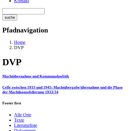
Kontakt
Pfadnavigation
Home
DVP
DVP
Machtübernahme und Kommunalpolitik
Celle zwischen 1933 und 1945: Machtübergabe/übernahme und die Phase
der Machtkonsolidierung 1933/34
Footer first
Alle Orte
Texte
Literaturliste
Dokumente