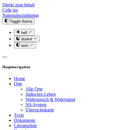
Direkt zum Inhalt
Celle im
Nationalsozialismus
Toggle theme
hell
dunkel
auto
Hauptnavigation
Home
Orte
Alle Orte
Jüdisches Leben
Widerspruch & Widerstand
NS-System
Übersichtskarte
Texte
Dokumente
Literaturliste