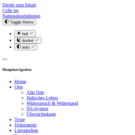
Direkt zum Inhalt
Celle im
Nationalsozialismus
Toggle theme
hell
dunkel
auto
Hauptnavigation
Home
Orte
Alle Orte
Jüdisches Leben
Widerspruch & Widerstand
NS-System
Übersichtskarte
Texte
Dokumente
Literaturliste