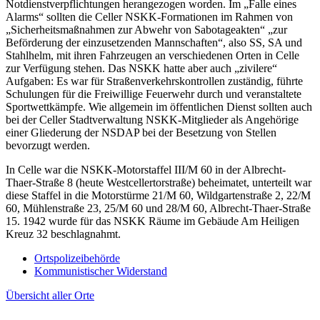
Notdienstverpflichtungen herangezogen worden. Im „Falle eines
Alarms“ sollten die Celler NSKK-Formationen im Rahmen von
„Sicherheitsmaßnahmen zur Abwehr von Sabotageakten“ „zur
Beförderung der einzusetzenden Mannschaften“, also SS, SA und
Stahlhelm, mit ihren Fahrzeugen an verschiedenen Orten in Celle
zur Verfügung stehen. Das NSKK hatte aber auch „zivilere“
Aufgaben: Es war für Straßenverkehrskontrollen zuständig, führte
Schulungen für die Freiwillige Feuerwehr durch und veranstaltete
Sportwettkämpfe. Wie allgemein im öffentlichen Dienst sollten auch
bei der Celler Stadtverwaltung NSKK-Mitglieder als Angehörige
einer Gliederung der NSDAP bei der Besetzung von Stellen
bevorzugt werden.
In Celle war die NSKK-Motorstaffel III/M 60 in der Albrecht-
Thaer-Straße 8 (heute Westcellertorstraße) beheimatet, unterteilt war
diese Staffel in die Motorstürme 21/M 60, Wildgartenstraße 2, 22/M
60, Mühlenstraße 23, 25/M 60 und 28/M 60, Albrecht-Thaer-Straße
15. 1942 wurde für das NSKK Räume im Gebäude Am Heiligen
Kreuz 32 beschlagnahmt.
Ortspolizeibehörde
Kommunistischer Widerstand
Übersicht aller Orte