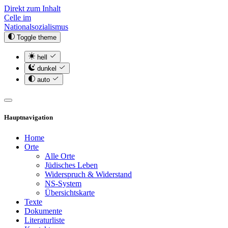
Direkt zum Inhalt
Celle im
Nationalsozialismus
Toggle theme
hell
dunkel
auto
Hauptnavigation
Home
Orte
Alle Orte
Jüdisches Leben
Widerspruch & Widerstand
NS-System
Übersichtskarte
Texte
Dokumente
Literaturliste