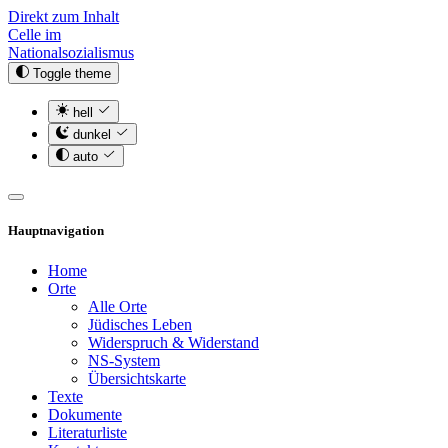
Direkt zum Inhalt
Celle im
Nationalsozialismus
Toggle theme
hell
dunkel
auto
Hauptnavigation
Home
Orte
Alle Orte
Jüdisches Leben
Widerspruch & Widerstand
NS-System
Übersichtskarte
Texte
Dokumente
Literaturliste