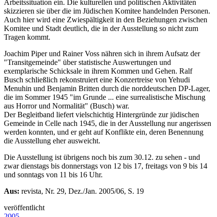
Arbeitssituation ein. Die kulturellen und politischen Aktivitäten
skizzieren sie über die im Jüdischen Komitee handelnden Personen.
Auch hier wird eine Zwiespältigkeit in den Beziehungen zwischen
Komitee und Stadt deutlich, die in der Ausstellung so nicht zum
Tragen kommt.
Joachim Piper und Rainer Voss nähren sich in ihrem Aufsatz der
"Transitgemeinde" über statistische Auswertungen und
exemplarische Schicksale in ihrem Kommen und Gehen. Ralf
Busch schließlich rekonstruiert eine Konzertreise von Yehudi
Menuhin und Benjamin Britten durch die norddeutschen DP-Lager,
die im Sommer 1945 "im Grunde ... eine surrealistische Mischung
aus Horror und Normalität" (Busch) war.
Der Begleitband liefert vielschichtig Hintergründe zur jüdischen
Gemeinde in Celle nach 1945, die in der Ausstellung nur angerissen
werden konnten, und er geht auf Konflikte ein, deren Benennung
die Ausstellung eher ausweicht.
Die Ausstellung ist übrigens noch bis zum 30.12. zu sehen - und
zwar dienstags bis donnerstags von 12 bis 17, freitags von 9 bis 14
und sonntags von 11 bis 16 Uhr.
Aus:
revista, Nr. 29, Dez./Jan. 2005/06, S. 19
veröffentlicht
2005