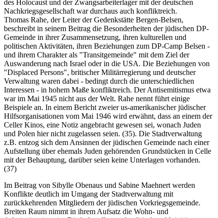
des Holocaust und der Zwangsarbeiterlager mit der deutschen
Nachkriegsgesellschaft war durchaus auch konfliktreich.
Thomas Rahe, der Leiter der Gedenkstätte Bergen-Belsen,
beschreibt in seinem Beitrag die Besonderheiten der jüdischen DP-
Gemeinde in ihrer Zusammensetzung, ihren kulturellen und
politischen Aktivitäten, ihren Beziehungen zum DP-Camp Belsen -
und ihrem Charakter als "Transitgemeinde" mit dem Ziel der
Auswanderung nach Israel oder in die USA. Die Beziehungen von
"Displaced Persons", britischer Militärregierung und deutscher
Verwaltung waren dabei - bedingt durch die unterschiedlichen
Interessen - in hohem Maße konfliktreich. Der Antisemitismus etwa
war im Mai 1945 nicht aus der Welt. Rahe nennt führt einige
Beispiele an. In einem Bericht zweier us-amerikanischer jüdischer
Hilfsorganisationen vom Mai 1946 wird erwähnt, dass an einem der
Celler Kinos, eine Notiz angebracht gewesen sei, wonach Juden
und Polen hier nicht zugelassen seien. (35). Die Stadtverwaltung
z.B. entzog sich dem Ansinnen der jüdischen Gemeinde nach einer
Aufstellung über ehemals Juden gehörenden Grundstücken in Celle
mit der Behauptung, darüber seien keine Unterlagen vorhanden.
(37)
Im Beitrag von Sibylle Obenaus und Sabine Maehnert werden
Konflikte deutlich im Umgang der Stadtverwaltung mit
zurückkehrenden Mitgliedern der jüdischen Vorkriegsgemeinde.
Breiten Raum nimmt in ihrem Aufsatz die Wohn- und