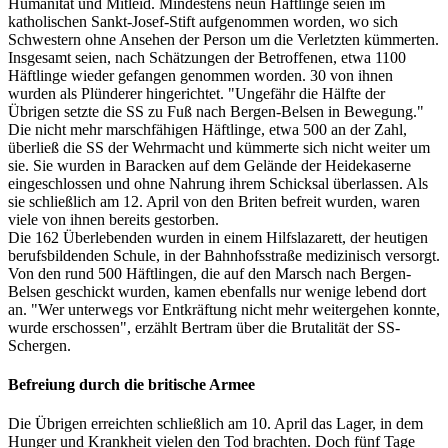
Humanität und Mitleid. Mindestens neun Häftlinge seien im
katholischen Sankt-Josef-Stift aufgenommen worden, wo sich
Schwestern ohne Ansehen der Person um die Verletzten kümmerten.
Insgesamt seien, nach Schätzungen der Betroffenen, etwa 1100
Häftlinge wieder gefangen genommen worden. 30 von ihnen
wurden als Plünderer hingerichtet. "Ungefähr die Hälfte der
Übrigen setzte die SS zu Fuß nach Bergen-Belsen in Bewegung."
Die nicht mehr marschfähigen Häftlinge, etwa 500 an der Zahl,
überließ die SS der Wehrmacht und kümmerte sich nicht weiter um
sie. Sie wurden in Baracken auf dem Gelände der Heidekaserne
eingeschlossen und ohne Nahrung ihrem Schicksal überlassen. Als
sie schließlich am 12. April von den Briten befreit wurden, waren
viele von ihnen bereits gestorben.
Die 162 Überlebenden wurden in einem Hilfslazarett, der heutigen
berufsbildenden Schule, in der Bahnhofsstraße medizinisch versorgt.
Von den rund 500 Häftlingen, die auf den Marsch nach Bergen-
Belsen geschickt wurden, kamen ebenfalls nur wenige lebend dort
an. "Wer unterwegs vor Entkräftung nicht mehr weitergehen konnte,
wurde erschossen", erzählt Bertram über die Brutalität der SS-
Schergen.
Befreiung durch die britische Armee
Die Übrigen erreichten schließlich am 10. April das Lager, in dem
Hunger und Krankheit vielen den Tod brachten. Doch fünf Tage