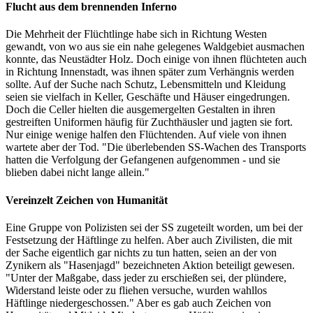
Flucht aus dem brennenden Inferno
Die Mehrheit der Flüchtlinge habe sich in Richtung Westen
gewandt, von wo aus sie ein nahe gelegenes Waldgebiet ausmachen
konnte, das Neustädter Holz. Doch einige von ihnen flüchteten auch
in Richtung Innenstadt, was ihnen später zum Verhängnis werden
sollte. Auf der Suche nach Schutz, Lebensmitteln und Kleidung
seien sie vielfach in Keller, Geschäfte und Häuser eingedrungen.
Doch die Celler hielten die ausgemergelten Gestalten in ihren
gestreiften Uniformen häufig für Zuchthäusler und jagten sie fort.
Nur einige wenige halfen den Flüchtenden. Auf viele von ihnen
wartete aber der Tod. "Die überlebenden SS-Wachen des Transports
hatten die Verfolgung der Gefangenen aufgenommen - und sie
blieben dabei nicht lange allein."
Vereinzelt Zeichen von Humanität
Eine Gruppe von Polizisten sei der SS zugeteilt worden, um bei der
Festsetzung der Häftlinge zu helfen. Aber auch Zivilisten, die mit
der Sache eigentlich gar nichts zu tun hatten, seien an der von
Zynikern als "Hasenjagd" bezeichneten Aktion beteiligt gewesen.
"Unter der Maßgabe, dass jeder zu erschießen sei, der plündere,
Widerstand leiste oder zu fliehen versuche, wurden wahllos
Häftlinge niedergeschossen." Aber es gab auch Zeichen von