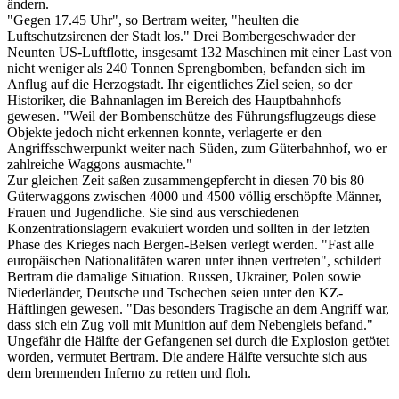
ändern.
"Gegen 17.45 Uhr", so Bertram weiter, "heulten die
Luftschutzsirenen der Stadt los." Drei Bombergeschwader der
Neunten US-Luftflotte, insgesamt 132 Maschinen mit einer Last von
nicht weniger als 240 Tonnen Sprengbomben, befanden sich im
Anflug auf die Herzogstadt. Ihr eigentliches Ziel seien, so der
Historiker, die Bahnanlagen im Bereich des Hauptbahnhofs
gewesen. "Weil der Bombenschütze des Führungsflugzeugs diese
Objekte jedoch nicht erkennen konnte, verlagerte er den
Angriffsschwerpunkt weiter nach Süden, zum Güterbahnhof, wo er
zahlreiche Waggons ausmachte."
Zur gleichen Zeit saßen zusammengepfercht in diesen 70 bis 80
Güterwaggons zwischen 4000 und 4500 völlig erschöpfte Männer,
Frauen und Jugendliche. Sie sind aus verschiedenen
Konzentrationslagern evakuiert worden und sollten in der letzten
Phase des Krieges nach Bergen-Belsen verlegt werden. "Fast alle
europäischen Nationalitäten waren unter ihnen vertreten", schildert
Bertram die damalige Situation. Russen, Ukrainer, Polen sowie
Niederländer, Deutsche und Tschechen seien unter den KZ-
Häftlingen gewesen. "Das besonders Tragische an dem Angriff war,
dass sich ein Zug voll mit Munition auf dem Nebengleis befand."
Ungefähr die Hälfte der Gefangenen sei durch die Explosion getötet
worden, vermutet Bertram. Die andere Hälfte versuchte sich aus
dem brennenden Inferno zu retten und floh.