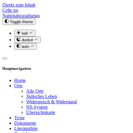
Direkt zum Inhalt
Celle im
Nationalsozialismus
Toggle theme
hell
dunkel
auto
Hauptnavigation
Home
Orte
Alle Orte
Jüdisches Leben
Widerspruch & Widerstand
NS-System
Übersichtskarte
Texte
Dokumente
Literaturliste