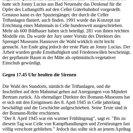
hatte sich Jonny Lucius aus Bad Neuenahr das Denkmal für die
Opfer des Luftangriffs auf den Celler Güterbahnhof vorgestellt.
Genauso kann es der Spaziergänger, der durch die Celler
Triftanlagen flaniert, auch finden. 1991 wurde das Konzept zur
Errichtung eines Mahnmals in Celle bundesweit ausgeschrieben.
Mehr als 600 Bildhauer haben sich beteiligt. 281 von ihnen reichten
Modelle ein. Da wurde der Jury unter Vorsitz des Direktors des
Sprengel Museums Hannover die Wahl wirklich nicht leicht
gemacht. Am Ende ging jedoch der erste Platz an Jonny Lucius. Der
Arbeit wurden große Ernsthaftigkeit und Friedenswillen bescheinigt,
der gepflanzte Baum in der Mitte als optimistisch-vegetativer
Einschub gewürdigt.
Gegen 17.45 Uhr heulten die Sirenen
Die Wahl des Standorts, nämlich die Triftanlagen, und die
Inschriften auf dem Mahnmal gehen auf Anregungen von Mijndert
Bertram zurück. Als ehemaliger Direktor des Bomann-Museums hat
er sich mit den Ereignissen des 8. April 1945 in Celle jahrelang
beschäftigt und die Geschichte aufgeschrieben. Seine Texte sind in
der Bomann-Reihe erschienen.
"Der 8. April 1945 war ein warmer Frühlingstag", sagt er. "Bis zu
diesem Tag war Celle von Kampfhandlungen und Zerstörungen fast
völlig verschont geblieben." Jedoch das sollte sich an jenem Apriltag