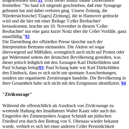
umgekommen sind.
91
Trotz dieser Bilanz mußte Dürkefälden
feststellen: "So fand ich nirgends geschrieben, daß eine Synagoge
gebrannt hat und dabei verloren ging. Unsere Zeitung, die
N[iedersächsische] T[ages] Z[eitung], die in Hannover gedruckt
wird und die hier mit einer Beilage 'Celler Beobachter'
herauskommt, brachte am 10. November in diesem 'Celler
Beobachter' nur eine ganz kurze Notiz über die Celler Vorfälle, ganz
unauffällig."
92
Die Darstellung der offiziellen Presse täuschte nach der
Interpretation Bertrams niemanden. Die Aktion sei sogar
überwiegend auf Mißfallen, wenngleich auch nicht auf Protest oder
gar Widerstand seitens der deutschen Bevölkerung gestoßen, was
dieser jedoch lediglich mit den Aussagen Karl Dürkefäldens und
Paul Schangs belegt
93
: Paul Schang hatte wie Karl Dürkefälden
den Eindruck, dass es sich nicht um spontane Ausschreitungen,
sondern um organisierte Zerstörungen handelte. Die Bevölkerung in
ihrer Gesamtheit habe sich nicht mit den Ereignissen identifiziert.
94
"Zivilcourage"
Während die offensichtlich als Ausdruck von Zivilcourage zu
wertende Haltung des Installateurs Walter Kaatz oder auch das
Eingreifen des Zimmerpoliers August Schmidt am jüdischen
Friedhof erst durch den Beitrag von S. Obenaus wieder bekannt
wurde, verhielt es sich bei einer anderen Celler Persönlichkeit