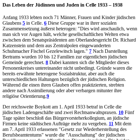
Das Leben der Jüdinnen und Juden in Celle 1933 – 1938
Anfang 1933 lebten noch 71 Männer, Frauen und Kinder jüdischen
Glaubens
5
in Celle.
6
Diese Gruppe war in ihrer sozialen
Zusammensetzung äußerst heterogen: "Dies wird anschaulich, wenn
man sich vor Augen hält, welche gesellschaftlichen Welten etwa
zwischen dem Senatspräsidenten am Oberlandesgericht Dr. Richard
Katzenstein und dem aus Zentralpolen eingewanderten
Schuhmacher Fischel Gezelewitsch lagen."
7
Nach Darstellung
Bertrams wurden 10 bis 12 Familien zur eigentlichen jüdischen
Gemeinde gerechnet.
8
Dabei kannten sich die Mitglieder dieses
Personenkreises untereinander nicht unbedingt. Gründe waren die
bereits erwähnte heterogene Sozialstruktur, aber auch die
unterschiedlichen Haltungen bezüglich der jüdischen Religion.
Während die einen ihren Glauben offen praktizierten, strebten
andere nach Assimilierung oder aber verbargen mitunter ihre
religiöse Orientierung.
9
Der reichsweite Boykott am 1. April 1933 betraf in Celle die
jüdischen Ladengeschäfte und zwei Rechtsanwaltspraxen.
10
Fünf
Tage später beschloß das Bürgervorsteherkollegium, an jüdische
Firmen keine städtischen Aufträge mehr zu vergeben.
11
Mit dem
am 7. April 1933 erlassenen "Gesetz zur Wiederherstellung des
Berufsbeamtentums" wurde die "Ausschaltung" der jüdischen