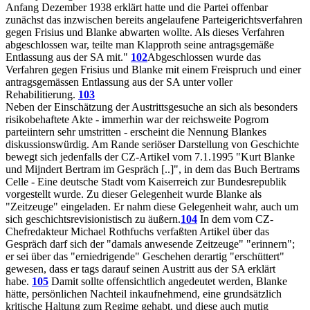
Anfang Dezember 1938 erklärt hatte und die Partei offenbar
zunächst das inzwischen bereits angelaufene Parteigerichtsverfahren
gegen Frisius und Blanke abwarten wollte. Als dieses Verfahren
abgeschlossen war, teilte man Klapproth seine antragsgemäße
Entlassung aus der SA mit."
102
Abgeschlossen wurde das
Verfahren gegen Frisius und Blanke mit einem Freispruch und einer
antragsgemässen Entlassung aus der SA unter voller
Rehabilitierung.
103
Neben der Einschätzung der Austrittsgesuche an sich als besonders
risikobehaftete Akte - immerhin war der reichsweite Pogrom
parteiintern sehr umstritten - erscheint die Nennung Blankes
diskussionswürdig. Am Rande seriöser Darstellung von Geschichte
bewegt sich jedenfalls der CZ-Artikel vom 7.1.1995 "Kurt Blanke
und Mijndert Bertram im Gespräch [..]", in dem das Buch Bertrams
Celle - Eine deutsche Stadt vom Kaiserreich zur Bundesrepublik
vorgestellt wurde. Zu dieser Gelegenheit wurde Blanke als
"Zeitzeuge" eingeladen. Er nahm diese Gelegenheit wahr, auch um
sich geschichtsrevisionistisch zu äußern.
104
In dem vom CZ-
Chefredakteur Michael Rothfuchs verfaßten Artikel über das
Gespräch darf sich der "damals anwesende Zeitzeuge" "erinnern";
er sei über das "erniedrigende" Geschehen derartig "erschüttert"
gewesen, dass er tags darauf seinen Austritt aus der SA erklärt
habe.
105
Damit sollte offensichtlich angedeutet werden, Blanke
hätte, persönlichen Nachteil inkaufnehmend, eine grundsätzlich
kritische Haltung zum Regime gehabt, und diese auch mutig