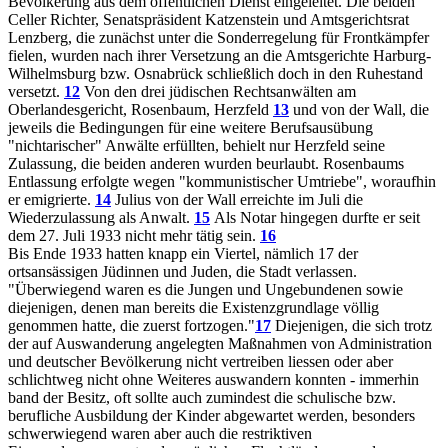
Bevölkerung aus dem öffentlichen Dienst eingeleitet. Die beiden
Celler Richter, Senatspräsident Katzenstein und Amtsgerichtsrat
Lenzberg, die zunächst unter die Sonderregelung für Frontkämpfer
fielen, wurden nach ihrer Versetzung an die Amtsgerichte Harburg-
Wilhelmsburg bzw. Osnabrück schließlich doch in den Ruhestand
versetzt.
12
Von den drei jüdischen Rechtsanwälten am
Oberlandesgericht, Rosenbaum, Herzfeld
13
und von der Wall, die
jeweils die Bedingungen für eine weitere Berufsausübung
"nichtarischer" Anwälte erfüllten, behielt nur Herzfeld seine
Zulassung, die beiden anderen wurden beurlaubt. Rosenbaums
Entlassung erfolgte wegen "kommunistischer Umtriebe", woraufhin
er emigrierte.
14
Julius von der Wall erreichte im Juli die
Wiederzulassung als Anwalt.
15
Als Notar hingegen durfte er seit
dem 27. Juli 1933 nicht mehr tätig sein.
16
Bis Ende 1933 hatten knapp ein Viertel, nämlich 17 der
ortsansässigen Jüdinnen und Juden, die Stadt verlassen.
"Überwiegend waren es die Jungen und Ungebundenen sowie
diejenigen, denen man bereits die Existenzgrundlage völlig
genommen hatte, die zuerst fortzogen."
17
Diejenigen, die sich trotz
der auf Auswanderung angelegten Maßnahmen von Administration
und deutscher Bevölkerung nicht vertreiben liessen oder aber
schlichtweg nicht ohne Weiteres auswandern konnten - immerhin
band der Besitz, oft sollte auch zumindest die schulische bzw.
berufliche Ausbildung der Kinder abgewartet werden, besonders
schwerwiegend waren aber auch die restriktiven