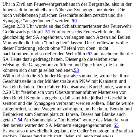
Uhr in Zivil am Feuerwehrgerätehaus in der Bergstraße, also in der
Innenstadt in unmittelbarer Nähe zur Synagoge, anzutreten. Die
noch verbliebenen jüdischen Geschäfte sollten zerstört und die
Synagoge "ausgeräuchert" werden.
50
Gegen 2.30 Uhr wurde an das Schlafzimmerfenster des Feuerwehr-
Gerätewarts geklopft.
51
Fünf oder sechs Feuerwehrleute, die
gleichzeitig der SA angehörten, verlangten nach Äxten und Beilen.
Man wolle die Juden "hochgehen" lassen. Der Gerätewart wollte
dieser Forderung jedoch ohne "Befehl von oben" nicht
nachkommen, und so rief er den Wehrführer
52
an, nachdem ihn die
SA-Leute dazu gedrängt hatten. Dieser gab die telefonische
Weisung, die Garagentore zu öffnen und fügte hinzu, die Leute
könnten sich dann ja selbst bedienen.
53
Während sich die SA in der Bergstraße sammelte, wurde bei ihrer
Geschäftsstelle in der Mühlenstraße ein PKW mit Kanistern und
Fackeln beladen. Dem Fahrer, Rechtsanwalt Kurt Blanke, war um
2.20 Uhr "telefonisch vom Obersturmbannführer Martensen von
dem Befehl Kenntnis gegeben, daß sämtliche jüdische Geschäfte
zerstört und die Synagogen verbrannt werden sollten. Blanke wurde
aufgefordert, seinen Wagen mitzubringen, um Fackeln, Benzin und
Beilpicken zum Sammelplatz zu fahren. Dieses hat Blanke auch
getan."
54
Am Sammelplatz "Im Kreise" wurde das Material von
den bereits wartenden SA-Männern entgegengenommen.
55
Es war also unzweifelhaft geplant, die Celler Synagoge in Brand zu
stecken. Dieses fand auch statt: "Man soll auch mal etwas