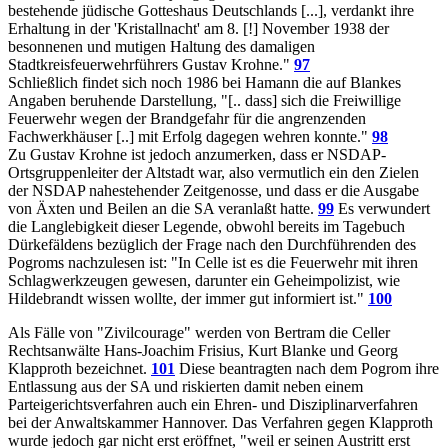
bestehende jüdische Gotteshaus Deutschlands [...], verdankt ihre
Erhaltung in der 'Kristallnacht' am 8. [!] November 1938 der
besonnenen und mutigen Haltung des damaligen
Stadtkreisfeuerwehrführers Gustav Krohne."
97
Schließlich findet sich noch 1986 bei Hamann die auf Blankes
Angaben beruhende Darstellung, "[.. dass] sich die Freiwillige
Feuerwehr wegen der Brandgefahr für die angrenzenden
Fachwerkhäuser [..] mit Erfolg dagegen wehren konnte."
98
Zu Gustav Krohne ist jedoch anzumerken, dass er NSDAP-
Ortsgruppenleiter der Altstadt war, also vermutlich ein den Zielen
der NSDAP nahestehender Zeitgenosse, und dass er die Ausgabe
von Äxten und Beilen an die SA veranlaßt hatte.
99
Es verwundert
die Langlebigkeit dieser Legende, obwohl bereits im Tagebuch
Dürkefäldens bezüglich der Frage nach den Durchführenden des
Pogroms nachzulesen ist: "In Celle ist es die Feuerwehr mit ihren
Schlagwerkzeugen gewesen, darunter ein Geheimpolizist, wie
Hildebrandt wissen wollte, der immer gut informiert ist."
100
Als Fälle von "Zivilcourage" werden von Bertram die Celler
Rechtsanwälte Hans-Joachim Frisius, Kurt Blanke und Georg
Klapproth bezeichnet.
101
Diese beantragten nach dem Pogrom ihre
Entlassung aus der SA und riskierten damit neben einem
Parteigerichtsverfahren auch ein Ehren- und Disziplinarverfahren
bei der Anwaltskammer Hannover. Das Verfahren gegen Klapproth
wurde jedoch gar nicht erst eröffnet, "weil er seinen Austritt erst