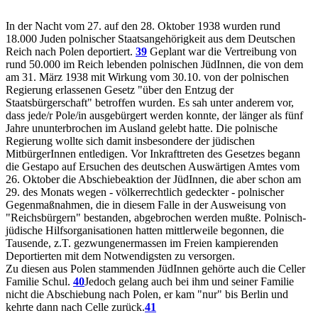
In der Nacht vom 27. auf den 28. Oktober 1938 wurden rund
18.000 Juden polnischer Staatsangehörigkeit aus dem Deutschen
Reich nach Polen deportiert.
39
Geplant war die Vertreibung von
rund 50.000 im Reich lebenden polnischen JüdInnen, die von dem
am 31. März 1938 mit Wirkung vom 30.10. von der polnischen
Regierung erlassenen Gesetz "über den Entzug der
Staatsbürgerschaft" betroffen wurden. Es sah unter anderem vor,
dass jede/r Pole/in ausgebürgert werden konnte, der länger als fünf
Jahre ununterbrochen im Ausland gelebt hatte. Die polnische
Regierung wollte sich damit insbesondere der jüdischen
MitbürgerInnen entledigen. Vor Inkrafttreten des Gesetzes begann
die Gestapo auf Ersuchen des deutschen Auswärtigen Amtes vom
26. Oktober die Abschiebeaktion der JüdInnen, die aber schon am
29. des Monats wegen - völkerrechtlich gedeckter - polnischer
Gegenmaßnahmen, die in diesem Falle in der Ausweisung von
"Reichsbürgern" bestanden, abgebrochen werden mußte. Polnisch-
jüdische Hilfsorganisationen hatten mittlerweile begonnen, die
Tausende, z.T. gezwungenermassen im Freien kampierenden
Deportierten mit dem Notwendigsten zu versorgen.
Zu diesen aus Polen stammenden JüdInnen gehörte auch die Celler
Familie Schul.
40
Jedoch gelang auch bei ihm und seiner Familie
nicht die Abschiebung nach Polen, er kam "nur" bis Berlin und
kehrte dann nach Celle zurück.
41