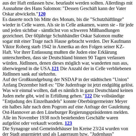
aus der Haft entlassen bzw. beurlaubt werden sollten. Allerdings mit
Ausnahme des Hans Salomon: "Dessen Geschäft kann der Vater
Oskar abwickeln."
120
Es dauerte noch bis Mitte des Monats, bis die "Schutzhäftlinge"
wieder in Celle waren. Als sie in Celle ankamen, waren sie - für jede
und jeden sichtbar - sämtlichst von schweren Mißhandlungen
gezeichnet. Der 60jährige Schuhhändler Oskar Salomon mußte
sogar mit einer Trage nach Hause gebracht werden. Der Kaufmann
Viktor Roberg starb 1942 in Amerika an den Folgen seiner KZ-
Haft. Vor ihrer Entlassung mußten die Juden eine Erklärung
unterschreiben, dass sie Deutschland binnen 90 Tagen verlassen
würden. JüdInnen, denen dieses möglich war, wanderten nun aus,
überwiegend in die USA.
121
Die Anzahl der in Celle verbliebenen
JüdInnen sank auf siebzehn.
Auf der Großkundgebung der NSDAP in der städtischen "Union"
Anfang Dezember hieß es: "Die Judenfrage ist jetzt endgültig gelöst.
Was wir einmal wollten, daß es nämlich in ganz Deutschland keinen
Juden mehr gibt, wird in Erfüllung gehen."
122
Die vollständige
"Entjudung des Einzelhandels" konnte Oberbürgermeister Meyer
ein halbes Jahr nach dem Pogrom auf eine Anfrage der Gauleitung
Ost-Hannover an den Lüneburger Regierungspräsidenten melden.
Alle im November 1938 noch bestehenden Geschäfte waren
aufgelöst oder verkauft worden.
123
Die Synagoge und Gemeindehäuser Im Kreise 23/24 wurden von
der Stadt angemietet und als Lagerraum bzw. "Judenhaus"