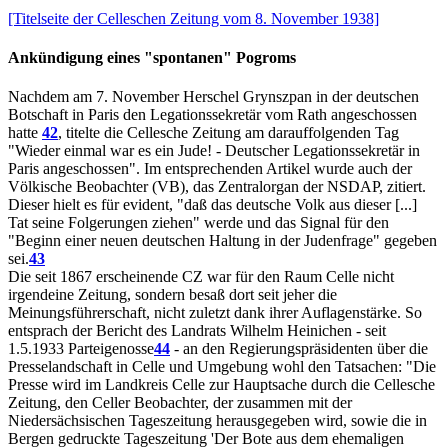
[Titelseite der Celleschen Zeitung vom 8. November 1938]
Ankündigung eines "spontanen" Pogroms
Nachdem am 7. November Herschel Grynszpan in der deutschen
Botschaft in Paris den Legationssekretär vom Rath angeschossen
hatte
42
, titelte die Cellesche Zeitung am darauffolgenden Tag
"Wieder einmal war es ein Jude! - Deutscher Legationssekretär in
Paris angeschossen". Im entsprechenden Artikel wurde auch der
Völkische Beobachter (VB), das Zentralorgan der NSDAP, zitiert.
Dieser hielt es für evident, "daß das deutsche Volk aus dieser [...]
Tat seine Folgerungen ziehen" werde und das Signal für den
"Beginn einer neuen deutschen Haltung in der Judenfrage" gegeben
sei.
43
Die seit 1867 erscheinende CZ war für den Raum Celle nicht
irgendeine Zeitung, sondern besaß dort seit jeher die
Meinungsführerschaft, nicht zuletzt dank ihrer Auflagenstärke. So
entsprach der Bericht des Landrats Wilhelm Heinichen - seit
1.5.1933 Parteigenosse
44
- an den Regierungspräsidenten über die
Presselandschaft in Celle und Umgebung wohl den Tatsachen: "Die
Presse wird im Landkreis Celle zur Hauptsache durch die Cellesche
Zeitung, den Celler Beobachter, der zusammen mit der
Niedersächsischen Tageszeitung herausgegeben wird, sowie die in
Bergen gedruckte Tageszeitung 'Der Bote aus dem ehemaligen