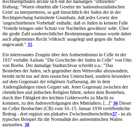
Rechtsempfinden deckte sich mit der damaligen "offiziellen"
Haltung: "Waren ohnehin alle Gesetze im 'nationalsozialistischen
Geist' zu interpretieren, so galt hinsichtlich der Juden der in der
Rechtsprechung formulierte Grundsatz, daß jedes Gesetz den
'ungeschriebenen Vorbehalt' enthalte, daß es Juden in keinem Falle
'Vorteile bringen oder Schutz vor Nachteilen gewähren' solle. Über
die große Zahl sonderrechtlicher Bestimmungen hinaus wurde daher
auch allgemeines Recht 'völkisch' ausgelegt und gegen die Juden
angewandt."
35
Ein interessantes Zeugnis über den Antisemitismus in Celle ist der
1937 verfaßte Aufsatz "Die Geschichte der Juden in Celle" von Otto
von Boehn. Der damalige Stadtarchivar schreibt u.a.: "Das
Bestreben der Juden, sich gegenüber dem Wirtsvolke abzusondern,
beruht nicht nur auf dem rassischen Unterschied, sondern besonders
auf dem Gegensatz der religiösen Auffassung, die in dem
Andersgläubigen einen Gegner sah. Jener Gegensatz zwischen der
christlichen und jüdischen Religion führte, neben dem Bestreben,
durch ihre Fähigkeit des leichten Gelderwerbs zu Macht zu
kommen, zu den Judenverfolgungen des Mittelalters. [...]"
36
Dieser
im Celler Beobachter (CB) vom 10.-15. Januar 1939 veröffentlichte
Beitrag - dort ergänzt um plakative Zwischenüberschriften
37
- ist als
typisches Beispiel für die Normalität des antisemitischen Wahns
anzusehen.
38