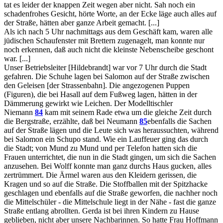
tat es leider der knappen Zeit wegen aber nicht. Sah noch ein
schadenfrohes Gesicht, hörte Worte, an der Ecke läge auch alles auf
der Straße, hätten aber ganze Arbeit gemacht. [...]
Als ich nach 5 Uhr nachmittags aus dem Geschäft kam, waren alle
jüdischen Schaufenster mit Brettern zugenagelt, man konnte nur
noch erkennen, daß auch nicht die kleinste Nebenscheibe geschont
war. [...]
Unser Betriebsleiter [Hildebrandt] war vor 7 Uhr durch die Stadt
gefahren. Die Schuhe lagen bei Salomon auf der Straße zwischen
den Geleisen [der Strassenbahn]. Die angezogenen Puppen
(Figuren), die bei Hasall auf dem Fußweg lagen, hätten in der
Dämmerung gewirkt wie Leichen. Der Modelltischler
Niemann
84
kam mit seinem Rade etwa um die gleiche Zeit durch
die Bergstraße, erzählte, daß bei Neumann
85
ebenfalls die Sachen
auf der Straße lägen und die Leute sich was heraussuchten, während
bei Salomon ein Schupo stand. Wie ein Lauffeuer ging das durch
die Stadt; von Mund zu Mund und per Telefon hatten sich die
Frauen unterrichtet, die nun in die Stadt gingen, um sich die Sachen
anzusehen. Bei Wolff konnte man ganz durchs Haus gucken, alles
zertrümmert. Die Ärmel waren aus den Kleidern gerissen, die
Kragen und so auf die Straße. Die Stoffballen mit der Spitzhacke
geschlagen und ebenfalls auf die Straße geworfen, die nachher noch
die Mittelschüler - die Mittelschule liegt in der Nähe - fast die ganze
Straße entlang abrollten. Gerda ist bei ihren Kindern zu Hause
geblieben, nicht aber unsere Nachbarinnen. So hatte Frau Hoffmann