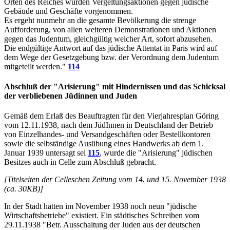
Orten des Reiches wurden Vergeltungsaktionen gegen jüdische
Gebäude und Geschäfte vorgenommen.
Es ergeht nunmehr an die gesamte Bevölkerung die strenge
Aufforderung, von allen weiteren Demonstrationen und Aktionen
gegen das Judentum, gleichgültig welcher Art, sofort abzusehen.
Die endgültige Antwort auf das jüdische Attentat in Paris wird auf
dem Wege der Gesetzgebung bzw. der Verordnung dem Judentum
mitgeteilt werden."
114
Abschluß der "Arisierung" mit Hindernissen und das Schicksal
der verbliebenen Jüdinnen und Juden
Gemäß dem Erlaß des Beauftragten für den Vierjahresplan Göring
vom 12.11.1938, nach dem JüdInnen in Deutschland der Betrieb
von Einzelhandes- und Versandgeschäften oder Bestellkontoren
sowie die selbständige Ausübung eines Handwerks ab dem 1.
Januar 1939 untersagt sei
115
, wurde die "Arisierung" jüdischen
Besitzes auch in Celle zum Abschluß gebracht.
[Titelseiten der Celleschen Zeitung vom 14. und 15. November 1938
(ca. 30KB)]
In der Stadt hatten im November 1938 noch neun "jüdische
Wirtschaftsbetriebe" existiert. Ein städtisches Schreiben vom
29.11.1938 "Betr. Ausschaltung der Juden aus der deutschen