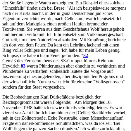
der Straße liegende Waren anzueignen. Ein Beispiel eines solchen
"Einzelfalls" findet sich bei Brese: "Als ich beispielsweise morgens
nach der Kristallnacht, in der in ganz Deutschland jüdisches
Eigentum vernichtet wurde, nach Celle kam, war ich entsetzt. Ich
sah auf dem Marktplatz einen großen Haufen brennender
Textilwaren. Sie waren aus dem Geschäftshaus Wolf herausgeholt
und hier nun verbrannt. Ich fuhr entsetzt zum Vulkanisiergeschäft
Guttzeit, um einen Autoreifen abzuholen. Mit Empörung berichtete
ich dort von dem Feuer. Da kam ein Lehrling lachend mit einen
Ring voller Schlipse und sagte: 'Ich habe für mein Leben genug
Schlipse, die habe ich am Feuer gefunden.'"
82
Gemäß des Fernschreibens des SS-Gruppenführers Reinhard
Heydrich
83
waren Plünderungen aber ohnehin zu verhindern und
Plündernde zu verhaften, schließlich lautete die Vorgabe auf
Inszenierung eines ungelenkten, aber disziplinierten Pogroms und
der wirtschaftliche Nutzen war nicht für einzelne "Volksgenossen"
sondern für den Staat vorgesehen.
Die Beobachtungen Karl Dürkefäldens bezüglich der
Reichspogromnacht waren Folgende: "Am Morgen des 10.
November 1938 hatte ich es wie oftmals sehr eilig, leider: Es war
viertel vor Acht Uhr. Ich kam hinter der [Celler] Stadtkirche vorbei,
sah in der Zöllnerstraße, Ecke Poststraße, einen Menschenauflauf.
Fragte ein daherkommendes Schulmädchen, was da los sei. 'Bei
Wolff liegen die ganzen Sachen draußen.' Ich wollte zurücklaufen,