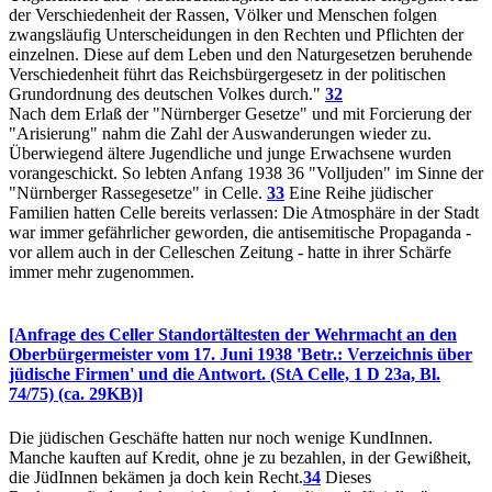
der Verschiedenheit der Rassen, Völker und Menschen folgen
zwangsläufig Unterscheidungen in den Rechten und Pflichten der
einzelnen. Diese auf dem Leben und den Naturgesetzen beruhende
Verschiedenheit führt das Reichsbürgergesetz in der politischen
Grundordnung des deutschen Volkes durch."
32
Nach dem Erlaß der "Nürnberger Gesetze" und mit Forcierung der
"Arisierung" nahm die Zahl der Auswanderungen wieder zu.
Überwiegend ältere Jugendliche und junge Erwachsene wurden
vorangeschickt. So lebten Anfang 1938 36 "Volljuden" im Sinne der
"Nürnberger Rassegesetze" in Celle.
33
Eine Reihe jüdischer
Familien hatten Celle bereits verlassen: Die Atmosphäre in der Stadt
war immer gefährlicher geworden, die antisemitische Propaganda -
vor allem auch in der Celleschen Zeitung - hatte in ihrer Schärfe
immer mehr zugenommen.
[Anfrage des Celler Standortältesten der Wehrmacht an den
Oberbürgermeister vom 17. Juni 1938 'Betr.: Verzeichnis über
jüdische Firmen' und die Antwort. (StA Celle, 1 D 23a, Bl.
74/75) (ca. 29KB)]
Die jüdischen Geschäfte hatten nur noch wenige KundInnen.
Manche kauften auf Kredit, ohne je zu bezahlen, in der Gewißheit,
die JüdInnen bekämen ja doch kein Recht.
34
Dieses