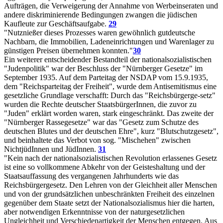
Aufträgen, die Verweigerung der Annahme von Werbeinseraten und
andere diskriminierende Bedingungen zwangen die jüdischen
Kaufleute zur Geschäftsaufgabe.
29
"Nutznießer dieses Prozesses waren gewöhnlich gutdeutsche
Nachbarn, die Immobilien, Ladeneinrichtungen und Warenlager zu
günstigen Preisen übernehmen konnten."
30
Ein weiterer entscheidender Bestandteil der nationalsozialistischen
"Judenpolitik" war der Beschluss der "Nürnberger Gesetze" im
September 1935. Auf dem Parteitag der NSDAP vom 15.9.1935,
dem "Reichsparteitag der Freiheit", wurde dem Antisemitismus eine
gesetzliche Grundlage verschafft: Durch das "Reichsbürgerge-setz"
wurden die Rechte deutscher StaatsbürgerInnen, die zuvor zu
"Juden" erklärt worden waren, stark eingeschränkt. Das zweite der
"Nürnberger Rassegesetze" war das "Gesetz zum Schutze des
deutschen Blutes und der deutschen Ehre", kurz "Blutschutzgesetz",
und beinhaltete das Verbot von sog. "Mischehen" zwischen
NichtjüdInnen und JüdInnen.
31
"Kein nach der nationalsozialistischen Revolution erlassenes Gesetz
ist eine so vollkommene Abkehr von der Geisteshaltung und der
Staatsauffassung des vergangenen Jahrhunderts wie das
Reichsbürgergesetz. Den Lehren von der Gleichheit aller Menschen
und von der grundsätzlichen unbeschränkten Freiheit des einzelnen
gegenüber dem Staate setzt der Nationalsozialismus hier die harten,
aber notwendigen Erkenntnisse von der naturgesetzlichen
Ungleichheit und Verschiedenartigkeit der Menschen entgegen. Aus