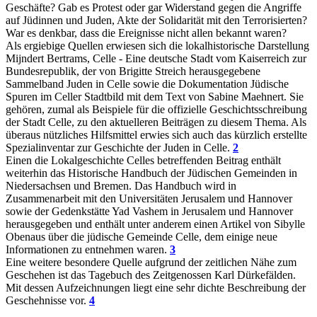
Geschäfte? Gab es Protest oder gar Widerstand gegen die Angriffe
auf Jüdinnen und Juden, Akte der Solidarität mit den Terrorisierten?
War es denkbar, dass die Ereignisse nicht allen bekannt waren?
Als ergiebige Quellen erwiesen sich die lokalhistorische Darstellung
Mijndert Bertrams, Celle - Eine deutsche Stadt vom Kaiserreich zur
Bundesrepublik, der von Brigitte Streich herausgegebene
Sammelband Juden in Celle sowie die Dokumentation Jüdische
Spuren im Celler Stadtbild mit dem Text von Sabine Maehnert. Sie
gehören, zumal als Beispiele für die offizielle Geschichtsschreibung
der Stadt Celle, zu den aktuelleren Beiträgen zu diesem Thema. Als
überaus nützliches Hilfsmittel erwies sich auch das kürzlich erstellte
Spezialinventar zur Geschichte der Juden in Celle.
2
Einen die Lokalgeschichte Celles betreffenden Beitrag enthält
weiterhin das Historische Handbuch der Jüdischen Gemeinden in
Niedersachsen und Bremen. Das Handbuch wird in
Zusammenarbeit mit den Universitäten Jerusalem und Hannover
sowie der Gedenkstätte Yad Vashem in Jerusalem und Hannover
herausgegeben und enthält unter anderem einen Artikel von Sibylle
Obenaus über die jüdische Gemeinde Celle, dem einige neue
Informationen zu entnehmen waren.
3
Eine weitere besondere Quelle aufgrund der zeitlichen Nähe zum
Geschehen ist das Tagebuch des Zeitgenossen Karl Dürkefälden.
Mit dessen Aufzeichnungen liegt eine sehr dichte Beschreibung der
Geschehnisse vor.
4