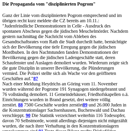
Die Propaganda vom "disziplinierten Pogrom"
Ganz der Linie vom disziplinierten Pogrom entsprechend und im
übrigen recht kurz meldete die CZ bereits am 10.11.:
"Judenfeindliche Demonstrationen in Celle - Ausdruck des
spontanen Abscheus gegen die jüdischen Meuchelmörder. Nachdem
gestern nachmittag die Nachricht vom Ableben des
Gesandtschaftsrates vom Rath die Stadt durcheilt hatte, bemächtigte
sich der Bevölkerung eine tiefe Erregung gegen die jüdischen
Mordbuben. In den Nachtstunden fanden Demonstrationen der
Bevölkerung gegen die jüdischen Ladengeschäfte statt, deren
Schaufenster und Auslagen demoliert wurden. Wiederum zeigte sich
die gute Disziplin in unserer Bevölkerung, die Plünderungen
vermied. Die Polizei stellte sich als Wache vor den geöffneten
Geschäften auf."
87
Nach einer Meldung Heydrichs an Göring vom 11. November
wurden während der Pogrome 191 Synagogen niedergebrannt und
76 vollständig demoliert. 11 Gemeindehäuser, Friedhofskapellen o.ä.
Einrichtungen wurden in Brand gesetzt, drei weitere völlig
zerstört.
88
7500 Geschäfte wurden zerstört
89
und 26.000 Juden in
die Konzentrationslager Sachsenhausen, Buchenwald und Dachau
verschleppt.
90
Die Statistik verzeichnet weiterhin 116 Todesopfer,
davon 70 Selbstmorde, womit allerdings diejenigen nicht mitgezählt
wurden, die nach ihrer Verhaftung in den Konzentrationslagern