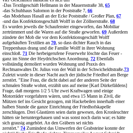
-Das Textilgeschäft Hellmann in der Mauernstraße 38,
65
-das Schuhhaus Salomon in der Poststraße 7,
66
-das Modehaus Hasall an der Ecke Poststraße / Großer Plan,
67
-und das Konfektionsgeschäft Wolff in der Zöllnerstraße.
68
Es wurden jeweils die Schaufenster eingeworfen, das Mobiliar
zertrümmert und die Waren auf die Straße geworfen.
69
Außerdem
zündete der Mob die vor dem Konfektionsgeschäft Wolff
aufgehäuften Textilien an
70
, so dass dichter Rauch in das
Treppenhaus drang und die Familie Wolff in ihrer Wohnung
einschloß.
71
Die herbeigerufene Feuerwehr löschte das Feuer -
ganz im Sinne der Heydrichschen Anordnung.
72
Ebenfalls
vollständig demoliert wurden Wohnung und Praxis des
Rechtsanwaltes Dr. Julius von der Wall in der Schwicheldtstraße.
73
Zuletzt wurde in dieser Nacht auch der jüdische Friedhof am Berge
zerstört. "Eine Frau, die dicht dabei auf der anderen Seite der
schmalen Straße wohnt, erzählt uns auf meine [Karl Dürkefäldens]
Frage, daß morgens 1/2 5 Uhr zwei Kraftwagen und einige
Motorräder vorgefahren wären, und etwa 15 Mann in Zivil, die
Mützen tief ins Gesicht gezogen, mit Hackebeilen innerhalb einer
halben Stunde die ganze Einrichtung der Friedhofskapelle
zerschlugen. Drei Glastüren seien darin gewesen, den Kronleuchter
hätten sie heruntergehauen und was sonst noch darin war; es hätte
sich grausig angehört. An den Gräbern sei nichts
zerstört."
74
Zumindest das Umwerfen der Grabsteine konnte der