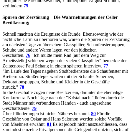
nichtjüdische Friedhofswächter, Zimmerpolier August Schmidt,
verhindern.
75
Spuren der Zerstörung – Die Wahrnehmungen der Celler
Bevölkerung;
Schnell machten die Ereignisse die Runde. Ebensowenig wie der
nächtliche Lärm zu überhören war, waren die Spuren der Zerstörung
am nächsten Tage zu übersehen: Glassplitter, Schaufensterpuppen,
Schuhe und andere Waren lagen vor den jüdischen
Geschäften.
76
"Ich mußte mein Rad [auf dem Weg zur
Arbeitsstelle] schieben wegen der vielen Glassplitter" bemerkte der
Zeitgenosse Paul Schang in einem späteren Interview.
77
"Im Laufe des Tages nagelten Stadtbedienstete die Schaufenster mit
Brettern zu. Straßenfeger warfen mit der Schaufel Scherben,
Dekorationspuppen, Schuhe und Kleider in die Geschäfte
zurück."
78
In die Geschäfte zogen neue Besitzer ein, darunter die ehemalige
Konkurrenz. Noch Tage nach der "Kristallnacht" liefen durch die
Stadt Männer mit verbundenen Händen - auch angesehene
Geschäftsleute.
79
Über Plünderungen ist nichts Näheres bekannt.
80
Für die
Geschäfte von Oskar und Hans Salomon werden solche Vorfälle
von Maehnert erwähnt.
81
Es ist jedoch nicht auszuschliessen, dass
zumindest einzelne Privatpersonen die Gelegenheit nutzten, sich auf