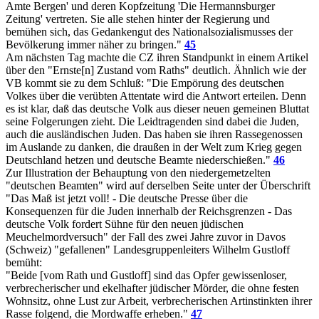
Amte Bergen' und deren Kopfzeitung 'Die Hermannsburger
Zeitung' vertreten. Sie alle stehen hinter der Regierung und
bemühen sich, das Gedankengut des Nationalsozialismusses der
Bevölkerung immer näher zu bringen."
45
Am nächsten Tag machte die CZ ihren Standpunkt in einem Artikel
über den "Ernste[n] Zustand vom Raths" deutlich. Ähnlich wie der
VB kommt sie zu dem Schluß: "Die Empörung des deutschen
Volkes über die verübten Attentate wird die Antwort erteilen. Denn
es ist klar, daß das deutsche Volk aus dieser neuen gemeinen Bluttat
seine Folgerungen zieht. Die Leidtragenden sind dabei die Juden,
auch die ausländischen Juden. Das haben sie ihren Rassegenossen
im Auslande zu danken, die draußen in der Welt zum Krieg gegen
Deutschland hetzen und deutsche Beamte niederschießen."
46
Zur Illustration der Behauptung von den niedergemetzelten
"deutschen Beamten" wird auf derselben Seite unter der Überschrift
"Das Maß ist jetzt voll! - Die deutsche Presse über die
Konsequenzen für die Juden innerhalb der Reichsgrenzen - Das
deutsche Volk fordert Sühne für den neuen jüdischen
Meuchelmordversuch" der Fall des zwei Jahre zuvor in Davos
(Schweiz) "gefallenen" Landesgruppenleiters Wilhelm Gustloff
bemüht:
"Beide [vom Rath und Gustloff] sind das Opfer gewissenloser,
verbrecherischer und ekelhafter jüdischer Mörder, die ohne festen
Wohnsitz, ohne Lust zur Arbeit, verbrecherischen Artinstinkten ihrer
Rasse folgend, die Mordwaffe erheben."
47