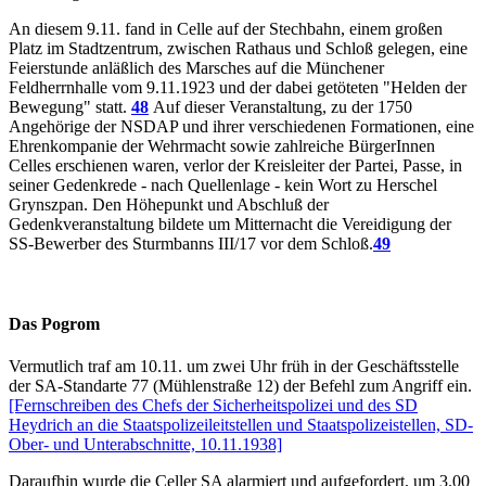
An diesem 9.11. fand in Celle auf der Stechbahn, einem großen
Platz im Stadtzentrum, zwischen Rathaus und Schloß gelegen, eine
Feierstunde anläßlich des Marsches auf die Münchener
Feldherrnhalle vom 9.11.1923 und der dabei getöteten "Helden der
Bewegung" statt.
48
Auf dieser Veranstaltung, zu der 1750
Angehörige der NSDAP und ihrer verschiedenen Formationen, eine
Ehrenkompanie der Wehrmacht sowie zahlreiche BürgerInnen
Celles erschienen waren, verlor der Kreisleiter der Partei, Passe, in
seiner Gedenkrede - nach Quellenlage - kein Wort zu Herschel
Grynszpan. Den Höhepunkt und Abschluß der
Gedenkveranstaltung bildete um Mitternacht die Vereidigung der
SS-Bewerber des Sturmbanns III/17 vor dem Schloß.
49
Das Pogrom
Vermutlich traf am 10.11. um zwei Uhr früh in der Geschäftsstelle
der SA-Standarte 77 (Mühlenstraße 12) der Befehl zum Angriff ein.
[Fernschreiben des Chefs der Sicherheitspolizei und des SD
Heydrich an die Staatspolizeileitstellen und Staatspolizeistellen, SD-
Ober- und Unterabschnitte, 10.11.1938]
Daraufhin wurde die Celler SA alarmiert und aufgefordert, um 3.00