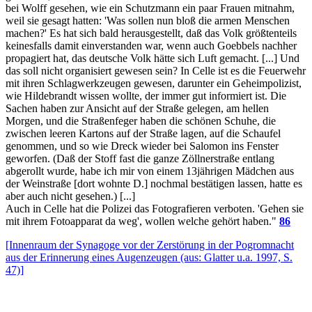
bei Wolff gesehen, wie ein Schutzmann ein paar Frauen mitnahm,
weil sie gesagt hatten: 'Was sollen nun bloß die armen Menschen
machen?' Es hat sich bald herausgestellt, daß das Volk größtenteils
keinesfalls damit einverstanden war, wenn auch Goebbels nachher
propagiert hat, das deutsche Volk hätte sich Luft gemacht. [...] Und
das soll nicht organisiert gewesen sein? In Celle ist es die Feuerwehr
mit ihren Schlagwerkzeugen gewesen, darunter ein Geheimpolizist,
wie Hildebrandt wissen wollte, der immer gut informiert ist. Die
Sachen haben zur Ansicht auf der Straße gelegen, am hellen
Morgen, und die Straßenfeger haben die schönen Schuhe, die
zwischen leeren Kartons auf der Straße lagen, auf die Schaufel
genommen, und so wie Dreck wieder bei Salomon ins Fenster
geworfen. (Daß der Stoff fast die ganze Zöllnerstraße entlang
abgerollt wurde, habe ich mir von einem 13jährigen Mädchen aus
der Weinstraße [dort wohnte D.] nochmal bestätigen lassen, hatte es
aber auch nicht gesehen.) [...]
Auch in Celle hat die Polizei das Fotografieren verboten. 'Gehen sie
mit ihrem Fotoapparat da weg', wollen welche gehört haben."
86
[Innenraum der Synagoge vor der Zerstörung in der Pogromnacht
aus der Erinnerung eines Augenzeugen (aus: Glatter u.a. 1997, S.
47)]