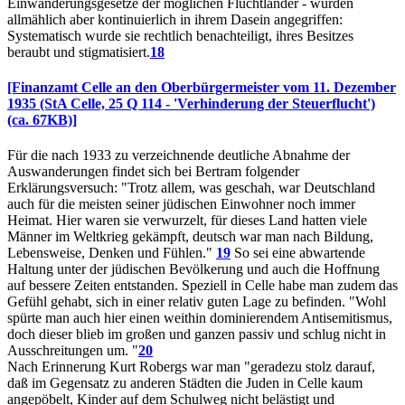
Einwanderungsgesetze der möglichen Fluchtländer - wurden
allmählich aber kontinuierlich in ihrem Dasein angegriffen:
Systematisch wurde sie rechtlich benachteiligt, ihres Besitzes
beraubt und stigmatisiert.
18
[Finanzamt Celle an den Oberbürgermeister vom 11. Dezember
1935 (StA Celle, 25 Q 114 - 'Verhinderung der Steuerflucht')
(ca. 67KB)]
Für die nach 1933 zu verzeichnende deutliche Abnahme der
Auswanderungen findet sich bei Bertram folgender
Erklärungsversuch: "Trotz allem, was geschah, war Deutschland
auch für die meisten seiner jüdischen Einwohner noch immer
Heimat. Hier waren sie verwurzelt, für dieses Land hatten viele
Männer im Weltkrieg gekämpft, deutsch war man nach Bildung,
Lebensweise, Denken und Fühlen."
19
So sei eine abwartende
Haltung unter der jüdischen Bevölkerung und auch die Hoffnung
auf bessere Zeiten entstanden. Speziell in Celle habe man zudem das
Gefühl gehabt, sich in einer relativ guten Lage zu befinden. "Wohl
spürte man auch hier einen weithin dominierendem Antisemitismus,
doch dieser blieb im großen und ganzen passiv und schlug nicht in
Ausschreitungen um. "
20
Nach Erinnerung Kurt Robergs war man "geradezu stolz darauf,
daß im Gegensatz zu anderen Städten die Juden in Celle kaum
angepöbelt, Kinder auf dem Schulweg nicht belästigt und