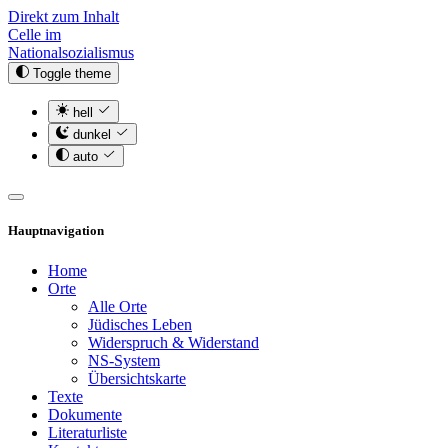
Direkt zum Inhalt
Celle im
Nationalsozialismus
Toggle theme
hell
dunkel
auto
Hauptnavigation
Home
Orte
Alle Orte
Jüdisches Leben
Widerspruch & Widerstand
NS-System
Übersichtskarte
Texte
Dokumente
Literaturliste