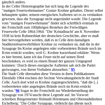
gänzlich anders.
In der Celler Historiographie hat sich lang die Legende des
"mutigen Feuerwehrmannes" Gustav Krohne gehalten. Dieser selbst
behauptete später, seinem energischen Auftreten sei es zu verdanken
gewesen, dass die Synagoge nicht angezündet wurde. Die Legende
vom "mutigen Feuerwehrmann" findet sich schriftlich erstmals in
der Festschrift zum 100jährigen Bestehen der Freiwilligen
Feuerwehr Celle 1864-1964: "Die 'Kristallnacht' am 8. November
1938 ist kein Ruhmesblatt der deutschen Geschichte, aber es muß
hier hervorgehoben werden, daß es in Celle dem damaligen
Stadtkreisfeuerwehrführer Krohne zu verdanken ist, daß die in der
Synagoge Im Kreise angelegten oder vorbereiteten Brände noch im
Keim erstickt wurden, weil G. Krohne kurzerhand erklärte: 'Wenn
es hier brennt, kann ich das Feuer nicht auf seinen Herd
beschränken, es wird zu einem Brand der ganzen Umgegend
kommen.' Durch dieses energische Auftreten sah sich die Partei
gezwungen, von ihrem Vorhaben abzusehen."
95
Die Stadt Celle übernahm diese Version in ihren Publikationen:
Ebenfalls 1964 erschien der Sechste Verwaltungsbericht der Stadt
Celle. Auch dort wird es Krohne zugutegeschrieben, "daß die [..]
vorbereiteten oder angelegten Brände noch im Keim erstickt
wurden."
96
Sogar in der Festschrift zur Wiederherstellung der
Synagoge von 1974 taucht diese Legende auf. Im Vorwort
schreiben Bürgermeister Helmuth Hörstmann und Oberstadtdirektor
Eichelberg: "Die Celler Synagoge, vielleicht das älteste noch