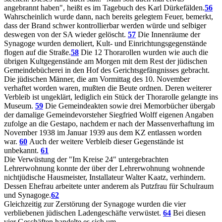
angebrannt haben", heißt es im Tagebuch des Karl Dürkefälden.
56
Wahrscheinlich wurde dann, nach bereits gelegtem Feuer, bemerkt,
dass der Brand schwer kontrollierbar werden würde und selbiger
deswegen von der SA wieder gelöscht.
57
Die Innenräume der
Synagoge wurden demoliert, Kult- und Einrichtungsgegenstände
flogen auf die Straße.
58
Die 12 Thorarollen wurden wie auch die
übrigen Kultgegenstände am Morgen mit dem Rest der jüdischen
Gemeindebücherei in den Hof des Gerichtsgefängnisses gebracht.
Die jüdischen Männer, die am Vormittag des 10. November
verhaftet worden waren, mußten die Beute ordnen. Deren weiterer
Verbleib ist ungeklärt, lediglich ein Stück der Thorarolle gelangte ins
Museum.
59
Die Gemeindeakten sowie drei Memorbücher übergab
der damalige Gemeindevorsteher Siegfried Wolff eigenen Angaben
zufolge an die Gestapo, nachdem er nach der Massenverhaftung im
November 1938 im Januar 1939 aus dem KZ entlassen worden
war.
60
Auch der weitere Verbleib dieser Gegenstände ist
unbekannt.
61
Die Verwüstung der "Im Kreise 24" untergebrachten
Lehrerwohnung konnte der über der Lehrerwohnung wohnende
nichtjüdische Hausmeister, Installateur Walter Kaatz, verhindern.
Dessen Ehefrau arbeitete unter anderem als Putzfrau für Schulraum
und Synagoge.
62
Gleichzeitig zur Zerstörung der Synagoge wurden die vier
verbliebenen jüdischen Ladengeschäfte verwüstet.
64
Bei diesen
vier Geschäften handelte es sich um