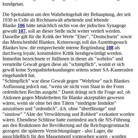
kundgetan.
Die Spekulation um den Wahrheitsgehalt der Behauptung, der seit
1930 in Celle als Rechtsanwalt arbeitende und lebende
Blanke
106
hätte tatsächlich nichts von der jüdischen Synagoge
gewußt
107
, soll an dieser Stelle nicht weiter vertieft werden.
Dasselbe gilt für die Kritik der Werte "Ehre", "Deutschsein" sowie
das Menschenbild Blankes. Keineswegs soll das Austrittsgesuch
Blankes bzw. die entsprechende interne Begründung
108
als
durchweg loyale, konstruktive Kritik herabgewürdigt werden.
Immerhin bezeichnete er JüdInnen in dieser als "wehrlos" und
verurteilte Gewalt gegen diese als "schimpflich", womit er sich
gewiß keine Sympathiebekundungen seitens seiner SA-Kameraden
eingehandelt hat.
"Schimpflich" war diese Gewalt gegen "Wehrlose" nach Blankes
Auffassung jedoch nur, "wenn sie nicht vom Staat in der Form
ordentlichen Rechts ausgeht." Damit drängt sich die Frage auf, ob
Aktionen gegen Minderheiten für Blanke akzeptabler gewesen
wären, wenn sie ohne bei den Tätern "niedrigste Instinkte"
auszulösen und "ordentlich", d.h. ohne "überflüssige" und
"sinnlose" "Akte der Verwilderung und Rohheit" exekutiert worden
wären. Ebendiese Schlüsse hatte zumindest auch die NS-Führung
aus den Reaktionen der Bevölkerung auf die Reichspogromnacht
gezogen: die späteren Vernichtungslager - also Lager, die
ausschließlich für den Massenmord vorgesehen waren - wurden