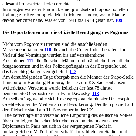
allesamt im besetzten Polen errichtet.
Im übrigen wäre der Eindruck einer grundsätzlich oppositionellen
Haltung zur Regierung vielleicht nicht entstanden, wenn Blanke
davon berichtet hätte, was er von 1941 bis 1944 getan hat.
109
Die Deportationen und die offizielle Beendigung des Pogroms
Nicht vom Pogrom zu trennen sind die anschließenden
Massendeportationen
110
die auch die Celler Juden betrafen. Im
Verlauf des Vormittags wurden bis auf versehentliche
Ausnahmen
111
alle jüdischen Männer und männliche Jugendliche
festgenommen und in das Polizeigefängnis in der Bergstraße und
das Gerichtsgefängnis eingeliefert.
112
Am darauffolgenden Tage übergab man die Männer der Stapo-Stelle
Lüneburg in Hamburg-Harburg, die sie zum KZ Sachsenhausen
weiterleitete. Verschont wurde lediglich der fast 78jährige
pensionierte Oberpostsekretär Iwan Dawosky.
113
Am selben Tag wandte sich Reichspropagandaminister Dr. Joseph
Goebbels über die Medien an die Bevölkerung. Deutlich plaziert auf
der Titelseite stand am 11. November in der CZ:
"Die berechtigte und verständliche Empörung des deutschen Volkes
über den feigen jüdischen Meuchelmord an einem deutschen
Diplomaten in Paris hat sich in der vergangenen Nacht in
umfangreichem Maße Luft verschafft. In zahlreichen Städten und