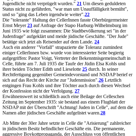
Jugendliche nicht verprügelt wurden."
21
Um diesen geduldeten
Status nicht zu gefährden, "war man um Unauffälligkeit bemüht",
und so "ging das Leben irgendwie weiter".
22
Die "tolerante" Haltung der CellerInnen fasste Oberbürgermeister
Ernst Meyer
23
auf Anfrage der Stapo Harburg-Wilhelmsburg im
Juni 1935 wie folgt zusammen: Die Stadtbevölkerung sei "in der
Judenfrage" aufgeklärt und meide jüdische Geschäfte. "Der Jude"
betätige sich jetzt als Reisender auf dem Lande.
24
Auch ein anderer "Vorfall" strapazierte die Toleranz zumindest
einiger CellerInnen bzw. wurde von interessierter Seite begierig
aufgegriffen: Pastor Voigt, Vertreter der Bekenntnisgemeinschaft in
Celle, führte am 7. Juli 1935 die Taufe der Jüdin Elsa Kohls und
ihrer beiden Töchter Edith und Lieselotte
25
durch. In seiner
Rechtfertigung gegenüber Gemeindevorstand und NSDAP berief er
sich auf das Recht der Kirche zur "Judenmission".
26
Letztlich
entgingen Frau Kohls und ihre Töchter auch durch diesen Wechsel
der Konfession nicht der Verfolgung.
27
Erwähnenswert ist schließlich auch eine Beilage der Celleschen
Zeitung im September 1935: sie bestand aus einem Flugblatt der
NSDAP mit der Überschrift "Achtung! Juden in Celle", auf dem die
Namen aller jüdischen Geschäfte aufgelistet waren.
28
Ab Mitte der 30er Jahre setzte in Celle die "Arisierung" zahlreicher
in jüdischem Besitz befindlicher Geschäfte ein. Die permanente,
aggressive Boykottpropaganda, der Ausschluss von öffentlichen