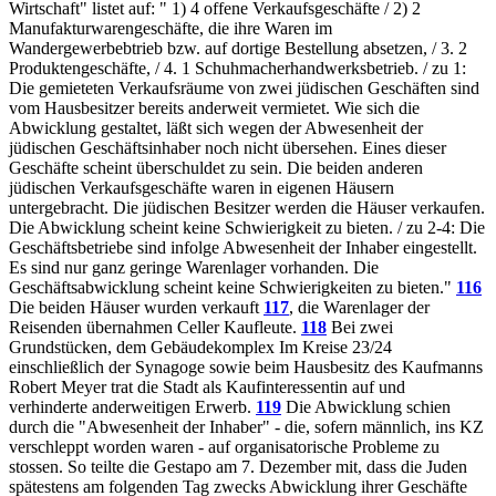
Wirtschaft" listet auf: " 1) 4 offene Verkaufsgeschäfte / 2) 2
Manufakturwarengeschäfte, die ihre Waren im
Wandergewerbebtrieb bzw. auf dortige Bestellung absetzen, / 3. 2
Produktengeschäfte, / 4. 1 Schuhmacherhandwerksbetrieb. / zu 1:
Die gemieteten Verkaufsräume von zwei jüdischen Geschäften sind
vom Hausbesitzer bereits anderweit vermietet. Wie sich die
Abwicklung gestaltet, läßt sich wegen der Abwesenheit der
jüdischen Geschäftsinhaber noch nicht übersehen. Eines dieser
Geschäfte scheint überschuldet zu sein. Die beiden anderen
jüdischen Verkaufsgeschäfte waren in eigenen Häusern
untergebracht. Die jüdischen Besitzer werden die Häuser verkaufen.
Die Abwicklung scheint keine Schwierigkeit zu bieten. / zu 2-4: Die
Geschäftsbetriebe sind infolge Abwesenheit der Inhaber eingestellt.
Es sind nur ganz geringe Warenlager vorhanden. Die
Geschäftsabwicklung scheint keine Schwierigkeiten zu bieten."
116
Die beiden Häuser wurden verkauft
117
, die Warenlager der
Reisenden übernahmen Celler Kaufleute.
118
Bei zwei
Grundstücken, dem Gebäudekomplex Im Kreise 23/24
einschließlich der Synagoge sowie beim Hausbesitz des Kaufmanns
Robert Meyer trat die Stadt als Kaufinteressentin auf und
verhinderte anderweitigen Erwerb.
119
Die Abwicklung schien
durch die "Abwesenheit der Inhaber" - die, sofern männlich, ins KZ
verschleppt worden waren - auf organisatorische Probleme zu
stossen. So teilte die Gestapo am 7. Dezember mit, dass die Juden
spätestens am folgenden Tag zwecks Abwicklung ihrer Geschäfte