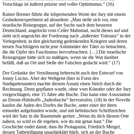
Vorschlags ist äußerst präzise und voller Optimismus.“ (16)
Rainer Bremer führte die lobpreisenden Worte der Jury mit einem
Gedankenexperiment ad absurdem: „Man stelle sich vor, eine
israelische Reisegruppe, auf der Suche nach dem besseren
Deutschland, angelockt vom Celler Mahnmal, sucht dieses auf und
sieht sich angesichts der Forderung nach „äußerster Toleranz“ in der
Verlegenheit, in den gleichzeitig gedenkenden Kriegern und deren
treuen Nachfolgern nicht jene Anhimmler der Täter zu betrachten,
die die Opfer des Faschismus hervorbrachten. […] Die israelische
Reisegruppe hätte sich zu mäßigen, wenn sie die Wut darüber
befällt, daß an Ort und Stelle der Falschen gedacht wird.“ (17)
Der Gedanke der Versöhnung beherrscht auch den Entwurf von
Jonny Lucius. Aber der Weltgeist (hier in Form des
Stadtgartenamtes) machte diesem Ansatz einen Strich durch die
Rechnung. Denn gepflanzt wurde, ohne vom Künstler oder der Jury
vorgeschlagen, eine 15 Jahre alte Buche. Das kann eine Assoziation
an Droste-Hülshoffs „Judenbuche“ hervorrufen. (18) In der Novelle
kaufen die Juden des Dorfes die Buche, unter einer der ihren
ermordet aufgefunden wurde, und mit hebräischen Schriftzeichen
wird der Satz in die Baumrinde geritzt: „Wenn du dich diesem Orte
nahest, so wird es dir ergehen, wie du mir getan hast.“ Die
Geschichte endet damit, dass ihr Protagonist, Friedrich Mergel,
dessen Tatbeteiligung unaufgeklärt blieb, sich an der Buche