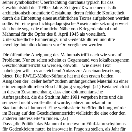
seiner symbolischer Überfrachtung durchaus typisch für das
Geschichtsbild der 1990er Jahre. Zeitgemäß war einerseits die
architektonisch orientierte Gestaltung, deren fehlende Konkretheit
durch die Einbettung eines ausführlichen Textes aufgehoben werden
sollte. Für eine geschichtspädagogische Auseinandersetzung erweist
sich heute sogar die räumliche Nähe von Kriegerdenkmal und
Mahnmal für die Opfer des 8. April 1945 als vorteilhaft.
Unterschiedliche Erinnerungs- und Gedenkkulturen und ihre
jeweilige Intention können vor Ort verglichen werden.
Die öffentliche Aneignung des Mahnmals trifft nach wie vor auf
Probleme. Nur zu selten scheint es Gegenstand von lokalbezogenem
Geschichtsunterricht zu werden, obwohl – wie dieser Text
nahelegen will – es ausreichend Anlass zur Auseinandersetzung
bietet. Die RWLE-Möller-Stiftung hat mit den ersten beiden
Ausgaben der „celler hefte“ zudem umfangreiches Material zu einer
erinnerungskulturellen Beschäftigung vorgelegt. (21) Bedauerlich ist
in diesem Zusammenhang, dass eine dokumentarische
Auftragsarbeit, die die Stadt im Jahr 1991 vergeben hatte und die
seinerzeit nicht veröffentlicht wurde, nahezu unbekannt im
Stadtarchiv schlummert. Eine webbasierte Veröffentlichung würde
im Bezug auf den Geschichtsunterricht vielleicht die eine oder den
anderen Interessierte*n finden. (22)
Dass „die Politik“ das Mahnmal nur etwa im Fünf-Jahresrhythmus
für Gedenkfeiern nutzt, ist insoweit in Frage zu stellen, als Jahr für