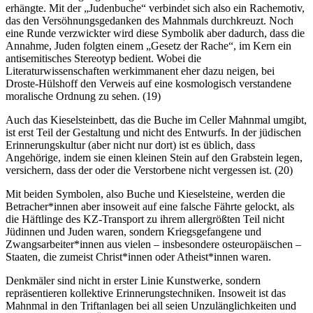
erhängte. Mit der „Judenbuche“ verbindet sich also ein Rachemotiv,
das den Versöhnungsgedanken des Mahnmals durchkreuzt. Noch
eine Runde verzwickter wird diese Symbolik aber dadurch, dass die
Annahme, Juden folgten einem „Gesetz der Rache“, im Kern ein
antisemitisches Stereotyp bedient. Wobei die
Literaturwissenschaften werkimmanent eher dazu neigen, bei
Droste-Hülshoff den Verweis auf eine kosmologisch verstandene
moralische Ordnung zu sehen. (19)
Auch das Kieselsteinbett, das die Buche im Celler Mahnmal umgibt,
ist erst Teil der Gestaltung und nicht des Entwurfs. In der jüdischen
Erinnerungskultur (aber nicht nur dort) ist es üblich, dass
Angehörige, indem sie einen kleinen Stein auf den Grabstein legen,
versichern, dass der oder die Verstorbene nicht vergessen ist. (20)
Mit beiden Symbolen, also Buche und Kieselsteine, werden die
Betracher*innen aber insoweit auf eine falsche Fährte gelockt, als
die Häftlinge des KZ-Transport zu ihrem allergrößten Teil nicht
Jüdinnen und Juden waren, sondern Kriegsgefangene und
Zwangsarbeiter*innen aus vielen – insbesondere osteuropäischen –
Staaten, die zumeist Christ*innen oder Atheist*innen waren.
Denkmäler sind nicht in erster Linie Kunstwerke, sondern
repräsentieren kollektive Erinnerungstechniken. Insoweit ist das
Mahnmal in den Triftanlagen bei all seien Unzulänglichkeiten und