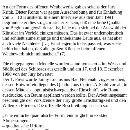
An der Form des offenen Wettbewerbs gab es seitens der Jury
Kritik. Dieter Ronte war gegen Ausschreibung und für Einladung
von 5 – 10 Künstlern. In einem Interview aus dem Jahr 1991
begründete er dies so: „Um sicher zu sein, daß eine hohe Qualität
von Beginn an gewährleistet ist, hätte man sich bei der Auswahl der
Künstler im Vorfeld einigen müssen. Das ist zwar undemokratisch
und schließt zumeist junge und unbekannte Leute aus, es hat aber
auch viele Nachteile. […] Es ist eigentlich das passiert, was viele
befürchtet haben, daß alle großen Künstler beim offenen
Wettbewerb nicht mitmachen.“ (7)
Die eingegangenen Modelle wurden – anonymisiert – im West- und
Südflügel des Schlosses ausgestellt und am 17. und 18. Dezember
1990 von der Jury bewertet.
Der 1. Preis wurde Jonny Lucius aus Bad Neuenahr zugesprochen,
dessen Entwurf ein liegendes Quadrat aus Corten-A-Stahl vorsah, in
dessen Mitte als „optimistisch-vegetativer Einschub“, wie Ronte
ausdrückte, ein Baum gepflanzt werden sollte. Der Arbeit insgesamt
bescheinigte der Vorsitzende der Jury große Ernsthaftigkeit und den
Willen zu Frieden. Die offizielle Beschreibung las sich so:
„Eine einfache quadratische Form, eindringlich in exakten
Abmessungen.
– quadratische Urform