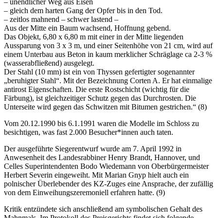
– unendlicher Weg aus Eisen
– gleich dem harten Gang der Opfer bis in den Tod.
– zeitlos mahnend – schwer lastend –
Aus der Mitte ein Baum wachsend, Hoffnung gebend.
Das Objekt, 6,80 x 6,80 m mit einer in der Mitte liegenden
Aussparung von 3 x 3 m, und einer Seitenhöhe von 21 cm, wird auf
einem Unterbau aus Beton in kaum merklicher Schräglage ca 2-3 %
(wasserabfließend) ausgelegt.
Der Stahl (10 mm) ist ein von Thyssen gefertigter sogenannter
„beruhigter Stahl“. Mit der Bezeichnung Corten A. Er hat einmalige
antirost Eigenschaften. Die erste Rostschicht (wichtig für die
Färbung), ist gleichzeitiger Schutz gegen das Durchrosten. Die
Unterseite wird gegen das Schwitzen mit Bitumen gestrichen.“ (8)
Vom 20.12.1990 bis 6.1.1991 waren die Modelle im Schloss zu
besichtigen, was fast 2.000 Besucher*innen auch taten.
Der ausgeführte Siegerentwurf wurde am 7. April 1992 in
Anwesenheit des Landesrabbiner Henry Brandt, Hannover, und
Celles Superintendenten Bodo Wiedemann von Oberbürgermeister
Herbert Severin eingeweiht. Mit Marian Gnyp hielt auch ein
polnischer Überlebender des KZ-Zuges eine Ansprache, der zufällig
von dem Einweihungszeremoniell erfahren hatte. (9)
Kritik entzündete sich anschließend am symbolischen Gehalt des
Mahnmals. Im Protokoll des Preisgerichts findet sich folgende