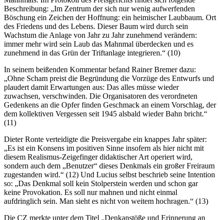
Beschreibung: „Im Zentrum der sich nur wenig aufwerfenden
Böschung ein Zeichen der Hoffnung: ein heimischer Laubbaum. Ort
des Friedens und des Lebens. Dieser Baum wird durch sein
Wachstum die Anlage von Jahr zu Jahr zunehmend verändern:
immer mehr wird sein Laub das Mahnmal überdecken und es
zunehmend in das Grün der Triftanlage integrieren.“ (10)
In seinem beißenden Kommentar befand Rainer Bremer dazu:
„Ohne Scham preist die Begründung die Vorzüge des Entwurfs und
plaudert damit Erwartungen aus: Das alles müsse wieder
zuwachsen, verschwinden. Die Organisatoren des verordneten
Gedenkens an die Opfer finden Geschmack an einem Vorschlag, der
dem kollektiven Vergessen seit 1945 alsbald wieder Bahn bricht.“
(11)
Dieter Ronte verteidigte die Preisvergabe ein knappes Jahr später:
„Es ist ein Konsens im positiven Sinne insofern als hier nicht mit
diesem Realismus-Zeigefinger didaktischer Art operiert wird,
sondern auch dem „Benutzer“ dieses Denkmals ein großer Freiraum
zugestanden wird.“ (12) Und Lucius selbst beschrieb seine Intention
so: „Das Denkmal soll kein Stolperstein werden und schon gar
keine Provokation. Es soll nur mahnen und nicht einmal
aufdringlich sein. Man sieht es nicht von weitem hochragen.“ (13)
Die CZ merkte unter dem Titel „Denkanstöße und Erinnerung an