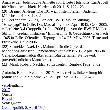
Analyse der ,Judenbuche' Annette von Droste-Hülshoffs. Ein Appell
für Mitmenschlichkeit. Norderstedt 2011. S. 122-123.
(20) Brämer, Andreas: Die 101 wichtigsten Fragen - Judentum.
München 2010. S. 123-24.
(21) celler hefte 1-2 [hg. von der RWLE Möller Stiftung].
"Hasenjagd" in Celle. Das Massaker vom 8. April 1945. Celle 2005;
celler hefte 3-4 (Doppelheft), Juni 2006 [hg. von der RWLE Möller
Stiftung]. Gedächtnislücken? Erinnerungs- & Gedächtniskultur nach
1945 in Celle. Öffentliche Tagung am 24./25. März 2006. Texte und
Protokolle. Celle 2006
(22) Schneider, Axel: Das Mahnmal für die Opfer der
nationalsozialistische Unmenschlichkeit vom 8. - 12. April 1945 in
Celle. Dokumentation über einen künstlerischen Wettbewerb
(unveröffentlichtes Manuskript).
(23) Musil, Robert: Nachlaß zu Lebzeiten. Reinbek 1962, S. 62.
Autor/in: Rohde, Reinhard | 2017 | Aus: revista. linke zeitung für
politik und kultur in celle, Nr. 84, April/Mai 2017, S. 20-23
veröffentlicht
2017
Quelle
Revista
Schlagworte
Gedenkpolitik
8. April 1945