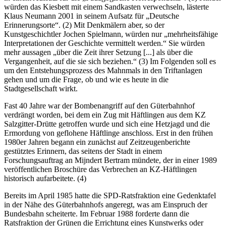
würden das Kiesbett mit einem Sandkasten verwechseln, lästerte
Klaus Neumann 2001 in seinem Aufsatz für „Deutsche
Erinnerungsorte“. (2) Mit Denkmälern aber, so der
Kunstgeschichtler Jochen Spielmann, würden nur „mehrheitsfähige
Interpretationen der Geschichte vermittelt werden.“ Sie würden
mehr aussagen „über die Zeit ihrer Setzung [...] als über die
Vergangenheit, auf die sie sich beziehen.“ (3) Im Folgenden soll es
um den Entstehungsprozess des Mahnmals in den Triftanlagen
gehen und um die Frage, ob und wie es heute in die
Stadtgesellschaft wirkt.
Fast 40 Jahre war der Bombenangriff auf den Güterbahnhof
verdrängt worden, bei dem ein Zug mit Häftlingen aus dem KZ
Salzgitter-Drütte getroffen wurde und sich eine Hetzjagd und die
Ermordung von geflohene Häftlinge anschloss. Erst in den frühen
1980er Jahren begann ein zunächst auf Zeitzeugenberichte
gestütztes Erinnern, das seitens der Stadt in einem
Forschungsauftrag an Mijndert Bertram mündete, der in einer 1989
veröffentlichen Broschüre das Verbrechen an KZ-Häftlingen
historisch aufarbeitete. (4)
Bereits im April 1985 hatte die SPD-Ratsfraktion eine Gedenktafel
in der Nähe des Güterbahnhofs angeregt, was am Einspruch der
Bundesbahn scheiterte. Im Februar 1988 forderte dann die
Ratsfraktion der Grünen die Errichtung eines Kunstwerks oder