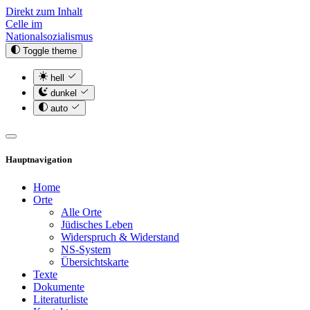
Direkt zum Inhalt
Celle im
Nationalsozialismus
Toggle theme
hell
dunkel
auto
Hauptnavigation
Home
Orte
Alle Orte
Jüdisches Leben
Widerspruch & Widerstand
NS-System
Übersichtskarte
Texte
Dokumente
Literaturliste