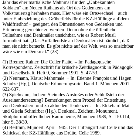
Jahr das eher martialische Mahnmal für den „Unbekannten
Soldaten“ am Neuen Rathaus als Ort des Gedenkens am
Volkstrauertag herhalten muss. Hier wäre ein Ortswechsel – auch
unter Einbeziehung des Gräberfelds für die KZ-Häftlinge auf dem
Waldfriedhof – geeignet, den Dimensionen von Gedenken und
Erinnerung gerechter zu werden. Denn ohne die öffentliche
Teilnahme sind Denkmäler unsichtbar, wie es Robert Musil
formuliert hat: „Das Auffallendste an Denkmälern ist nämlich, daß
man sie nicht bemerkt. Es gibt nichts auf der Welt, was so unsichtbar
wäre wie ein Denkmal.“ (23)
(1) Bremer, Rainer: Die Celler Platte. – In: Pädagogische
Korrespondenz. Zeitschrift für kritische Zeitdiagnostik in Pädagogik
und Gesellschaft, Heft 9, Sommer 1991. S. 47-53.
(2) Neumann, Klaus: Mahnmale. – In: Etienne François und Hagen
Schulze (Hg.), Deutsche Erinnerungsorte. Band 1. München 2001.
622-637.
(3) Spielmann, Jochen: Stein des Anstoßes oder Schlußstein der
Auseinandersetzung? Bemerkungen zum Prozeß der Entstehung
von Denkmälern und zu aktuellen Tendenzen. – In: Ekkehard Mai
und Gisela Schmirber (Hg.), Denkmal, Zeichen, Monument.
Skulptur und öffentlicher Raum heute, München 1989, S. 110-114,
hier S. 38/39.
(4) Bertram, Mijndert: April 1945. Der Luftangriff auf Celle und das
Schicksal der KZ-Häftlinge aus Drütte. Celle 1989.