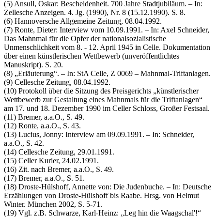
(5) Ansull, Oskar: Bescheidenheit. 700 Jahre Stadtjubiläum. – In:
Zellesche Anzeigen. 4. Jg. (1990), Nr. 8 (15.12.1990). S. 8.
(6) Hannoversche Allgemeine Zeitung, 08.04.1992.
(7) Ronte, Dieter: Interview vom 10.09.1991. – In: Axel Schneider,
Das Mahnmal für die Opfer der nationalsozialistische
Unmenschlichkeit vom 8. - 12. April 1945 in Celle. Dokumentation
über einen künstlerischen Wettbewerb (unveröffentlichtes
Manuskript). S. 20.
(8) „Erläuterung“. – In: StA Celle, Z 0069 – Mahnmal-Triftanlagen.
(9) Cellesche Zeitung, 08.04.1992.
(10) Protokoll über die Sitzung des Preisgerichts „künstlerischer
Wettbewerb zur Gestaltung eines Mahnmals für die Triftanlagen“
am 17. und 18. Dezember 1990 im Celler Schloss, Großer Festsaal.
(11) Bremer, a.a.O., S. 49.
(12) Ronte, a.a.O., S. 43.
(13) Lucius, Jonny: Interview am 09.09.1991. – In: Schneider,
a.a.O., S. 42.
(14) Cellesche Zeitung, 29.01.1991.
(15) Celler Kurier, 24.02.1991.
(16) Zit. nach Bremer, a.a.O., S. 49.
(17) Bremer, a.a.O., S. 51.
(18) Droste-Hülshoff, Annette von: Die Judenbuche. – In: Deutsche
Erzählungen von Droste-Hülshoff bis Raabe. Hrsg. von Helmut
Winter. München 2002, S. 5-71.
(19) Vgl. z.B. Schwarze, Karl-Heinz: „Leg hin die Waagschal'!“