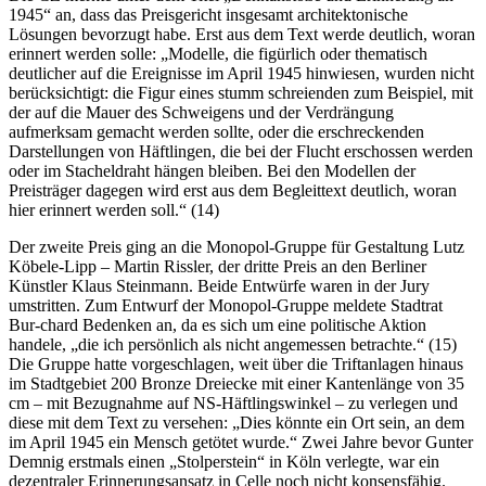
1945“ an, dass das Preisgericht insgesamt architektonische
Lösungen bevorzugt habe. Erst aus dem Text werde deutlich, woran
erinnert werden solle: „Modelle, die figürlich oder thematisch
deutlicher auf die Ereignisse im April 1945 hinwiesen, wurden nicht
berücksichtigt: die Figur eines stumm schreienden zum Beispiel, mit
der auf die Mauer des Schweigens und der Verdrängung
aufmerksam gemacht werden sollte, oder die erschreckenden
Darstellungen von Häftlingen, die bei der Flucht erschossen werden
oder im Stacheldraht hängen bleiben. Bei den Modellen der
Preisträger dagegen wird erst aus dem Begleittext deutlich, woran
hier erinnert werden soll.“ (14)
Der zweite Preis ging an die Monopol-Gruppe für Gestaltung Lutz
Köbele-Lipp – Martin Rissler, der dritte Preis an den Berliner
Künstler Klaus Steinmann. Beide Entwürfe waren in der Jury
umstritten. Zum Entwurf der Monopol-Gruppe meldete Stadtrat
Bur-chard Bedenken an, da es sich um eine politische Aktion
handele, „die ich persönlich als nicht angemessen betrachte.“ (15)
Die Gruppe hatte vorgeschlagen, weit über die Triftanlagen hinaus
im Stadtgebiet 200 Bronze Dreiecke mit einer Kantenlänge von 35
cm – mit Bezugnahme auf NS-Häftlingswinkel – zu verlegen und
diese mit dem Text zu versehen: „Dies könnte ein Ort sein, an dem
im April 1945 ein Mensch getötet wurde.“ Zwei Jahre bevor Gunter
Demnig erstmals einen „Stolperstein“ in Köln verlegte, war ein
dezentraler Erinnerungsansatz in Celle noch nicht konsensfähig.