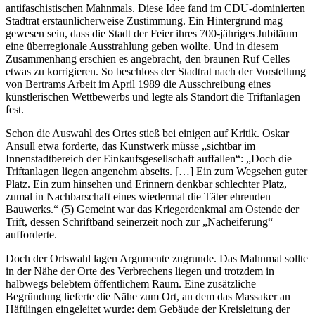
antifaschistischen Mahnmals. Diese Idee fand im CDU-dominierten
Stadtrat erstaunlicherweise Zustimmung. Ein Hintergrund mag
gewesen sein, dass die Stadt der Feier ihres 700-jähriges Jubiläum
eine überregionale Ausstrahlung geben wollte. Und in diesem
Zusammenhang erschien es angebracht, den braunen Ruf Celles
etwas zu korrigieren. So beschloss der Stadtrat nach der Vorstellung
von Bertrams Arbeit im April 1989 die Ausschreibung eines
künstlerischen Wettbewerbs und legte als Standort die Triftanlagen
fest.
Schon die Auswahl des Ortes stieß bei einigen auf Kritik. Oskar
Ansull etwa forderte, das Kunstwerk müsse „sichtbar im
Innenstadtbereich der Einkaufsgesellschaft auffallen“: „Doch die
Triftanlagen liegen angenehm abseits. […] Ein zum Wegsehen guter
Platz. Ein zum hinsehen und Erinnern denkbar schlechter Platz,
zumal in Nachbarschaft eines wiedermal die Täter ehrenden
Bauwerks.“ (5) Gemeint war das Kriegerdenkmal am Ostende der
Trift, dessen Schriftband seinerzeit noch zur „Nacheiferung“
aufforderte.
Doch der Ortswahl lagen Argumente zugrunde. Das Mahnmal sollte
in der Nähe der Orte des Verbrechens liegen und trotzdem in
halbwegs belebtem öffentlichem Raum. Eine zusätzliche
Begründung lieferte die Nähe zum Ort, an dem das Massaker an
Häftlingen eingeleitet wurde: dem Gebäude der Kreisleitung der