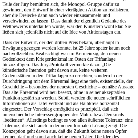
Teile der Jury bemühten sich, die Monopol-Gruppe dafür zu
gewinnen, den Entwurf in einer viertägigen Aktion zu realisieren,
aber die Dreiecke dann auch wieder einzusammeln und
verschwinden zu lassen. Dass damit der eigentlich Gedanke des
Wettbewerbs unterlaufen würde, war den Künstlern wohl klar. Sie
ließen sich jedenfalls nicht auf die Idee von Aktionstagen ein.
Dass der Entwurf, der den dritten Preis bekam, überhaupt in
Erwägung gezogen werden konnte, ist 25 Jahre später kaum noch
nachvollziehbar. Beabsichtigt war im Kern einzig, den neuen
Gedenktext dem Kriegerdenkmal im Osten der Triftanlage
hinzuzufügen. Das Jury-Protokoll vermerkte dazu: „Die
künstlerische Intention geht davon aus, keine weiteren
Gedenkstätten in den Triftanlagen zu errichten, sondern in der
Durchdringung mit dem Ehrenmal liegt eine tiefe, existenzielle, der
Geschichte – besonders der neuesten Geschichte – gemäße Aussage.
Das alte Ehrenmal wird neu besetzt, ohne in seiner akzeptablen
Funktion gestört zu werden. Subtil werden die neuen schriftlichen
Informationen als Tafel vertikal und als Halbkreis horizontal
eingesetzt. Der Vorschlag ermöglicht es prinzipiell, daß sich
unterschiedliche Interessengruppen des Mahn- bzw. Denkmals
„bedienen“. Allerdings bedingt es von allen äußerste Toleranz: eine
Toleranz, die sich auch in der neuen formalen Lösung zeigt. Die
Konzeption geht davon aus, daß die Zukunft keine neuen Opfer
kennen darf und somit auch keine neuen Täter. Die Idee des