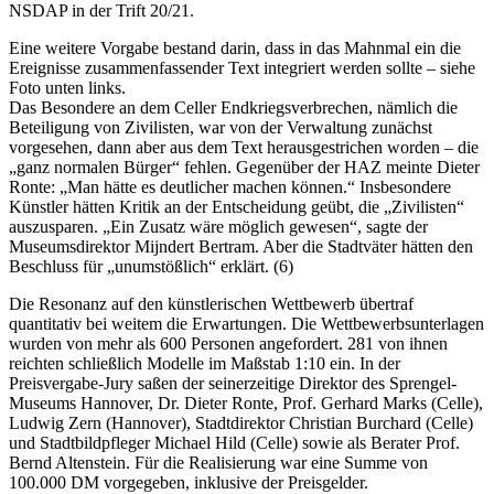
NSDAP in der Trift 20/21.
Eine weitere Vorgabe bestand darin, dass in das Mahnmal ein die
Ereignisse zusammenfassender Text integriert werden sollte – siehe
Foto unten links.
Das Besondere an dem Celler Endkriegsverbrechen, nämlich die
Beteiligung von Zivilisten, war von der Verwaltung zunächst
vorgesehen, dann aber aus dem Text herausgestrichen worden – die
„ganz normalen Bürger“ fehlen. Gegenüber der HAZ meinte Dieter
Ronte: „Man hätte es deutlicher machen können.“ Insbesondere
Künstler hätten Kritik an der Entscheidung geübt, die „Zivilisten“
auszusparen. „Ein Zusatz wäre möglich gewesen“, sagte der
Museumsdirektor Mijndert Bertram. Aber die Stadtväter hätten den
Beschluss für „unumstößlich“ erklärt. (6)
Die Resonanz auf den künstlerischen Wettbewerb übertraf
quantitativ bei weitem die Erwartungen. Die Wettbewerbsunterlagen
wurden von mehr als 600 Personen angefordert. 281 von ihnen
reichten schließlich Modelle im Maßstab 1:10 ein. In der
Preisvergabe-Jury saßen der seinerzeitige Direktor des Sprengel-
Museums Hannover, Dr. Dieter Ronte, Prof. Gerhard Marks (Celle),
Ludwig Zern (Hannover), Stadtdirektor Christian Burchard (Celle)
und Stadtbildpfleger Michael Hild (Celle) sowie als Berater Prof.
Bernd Altenstein. Für die Realisierung war eine Summe von
100.000 DM vorgegeben, inklusive der Preisgelder.