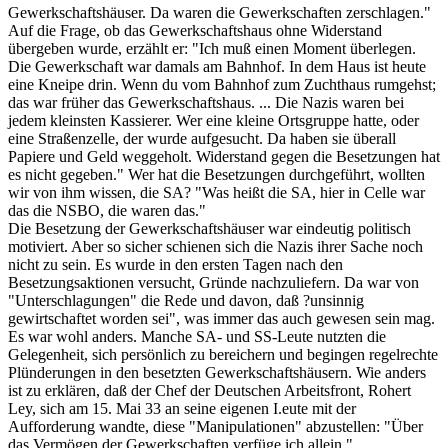
Gewerkschaftshäuser. Da waren die Gewerkschaften zerschlagen."
Auf die Frage, ob das Gewerkschaftshaus ohne Widerstand
übergeben wurde, erzählt er: "Ich muß einen Moment überlegen.
Die Gewerkschaft war damals am Bahnhof. In dem Haus ist heute
eine Kneipe drin. Wenn du vom Bahnhof zum Zuchthaus rumgehst;
das war früher das Gewerkschaftshaus. ... Die Nazis waren bei
jedem kleinsten Kassierer. Wer eine kleine Ortsgruppe hatte, oder
eine Straßenzelle, der wurde aufgesucht. Da haben sie überall
Papiere und Geld weggeholt. Widerstand gegen die Besetzungen hat
es nicht gegeben." Wer hat die Besetzungen durchgeführt, wollten
wir von ihm wissen, die SA? "Was heißt die SA, hier in Celle war
das die NSBO, die waren das."
Die Besetzung der Gewerkschaftshäuser war eindeutig politisch
motiviert. Aber so sicher schienen sich die Nazis ihrer Sache noch
nicht zu sein. Es wurde in den ersten Tagen nach den
Besetzungsaktionen versucht, Gründe nachzuliefern. Da war von
"Unterschlagungen" die Rede und davon, daß ?unsinnig
gewirtschaftet worden sei", was immer das auch gewesen sein mag.
Es war wohl anders. Manche SA- und SS-Leute nutzten die
Gelegenheit, sich persönlich zu bereichern und begingen regelrechte
Plünderungen in den besetzten Gewerkschaftshäusern. Wie anders
ist zu erklären, daß der Chef der Deutschen Arbeitsfront, Rohert
Ley, sich am 15. Mai 33 an seine eigenen I.eute mit der
Aufforderung wandte, diese "Manipulationen" abzustellen: "Über
das Vermögen der Gewerkschaften verfüge ich allein."