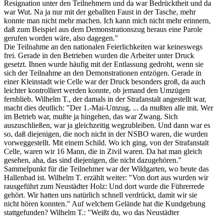
Resignation unter den Teilnehmern und da war Bedrücktheit und da
war Wut. Na ja nur mit der geballten Faust in der Tasche, mehr
konnte man nicht mehr machen. Ich kann mich nicht mehr erinnern,
daß zum Beispiel aus dem Demonstrationszug heraus eine Parole
gerufen worden wäre, also dagegen."
Die Teilnahme an den nationalen Feierlichkeiten war keineswegs
frei. Gerade in den Betrieben wurden die Arbeiter unter Druck
gesetzt. Ihnen wurde häufig mit der Entlassung gedroht, wenn sie
sich der Teilnahme an den Demonstrationen entzögen. Gerade in
einer Kleinstadt wie Celle war der Druck besonders groß, da auch
leichter kontrolliert werden konnte, ob jemand den Umzügen
fernblieb. Wilhelm T., der damals in der Strafanstalt angestellt war,
macht dies deutlich: "Der 1.-Mai-Umzug, ... da mußten alle mit. Wer
im Betrieb war, mußte ja hingehen, das war Zwang. Sich
auszuschließen, war ja gleichzeitig wegzubleiben. Und dann war es
so, daß diejenigen, die noch nicht in der NSBO waren, die wurden
vorweggestellt. Mit einem Schild. Wo ich ging, von der Strafanstalt
Celle, waren wir 16 Mann, die in Zivil waren. Da hat man gleich
gesehen, aha, das sind diejenigen, die nicht dazugehören."
Sammelpunkt für die Teilnehmer war der Wildgarten, wo heute das
Hallenbad ist. Wilhelm T. erzählt weiter: "Von dort aus wurden wir
rausgeführt zum Neustädter Holz: Und dort wurde die Führerrede
gehört. Wir hatten uns natürlich schnell verdrückt, damit wir sie
nicht hören konnten." Auf welchem Gelände hat die Kundgebung
stattgefunden? Wilhelm T.: "Weißt du, wo das Neustädter