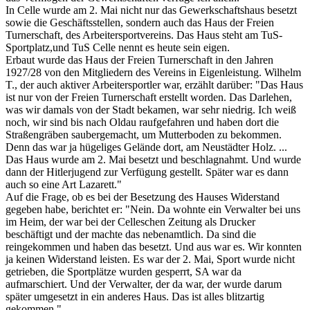
In Celle wurde am 2. Mai nicht nur das Gewerkschaftshaus besetzt
sowie die Geschäftsstellen, sondern auch das Haus der Freien
Turnerschaft, des Arbeitersportvereins. Das Haus steht am TuS-
Sportplatz,und TuS Celle nennt es heute sein eigen.
Erbaut wurde das Haus der Freien Turnerschaft in den Jahren
1927/28 von den Mitgliedern des Vereins in Eigenleistung. Wilhelm
T., der auch aktiver Arbeitersportler war, erzählt darüber: "Das Haus
ist nur von der Freien Turnerschaft erstellt worden. Das Darlehen,
was wir damals von der Stadt bekamen, war sehr niedrig. Ich weiß
noch, wir sind bis nach Oldau raufgefahren und haben dort die
Straßengräben saubergemacht, um Mutterboden zu bekommen.
Denn das war ja hügeliges Gelände dort, am Neustädter Holz. ...
Das Haus wurde am 2. Mai besetzt und beschlagnahmt. Und wurde
dann der Hitlerjugend zur Verfügung gestellt. Später war es dann
auch so eine Art Lazarett."
Auf die Frage, ob es bei der Besetzung des Hauses Widerstand
gegeben habe, berichtet er: "Nein. Da wohnte ein Verwalter bei uns
im Heim, der war bei der Celleschen Zeitung als Drucker
beschäftigt und der machte das nebenamtlich. Da sind die
reingekommen und haben das besetzt. Und aus war es. Wir konnten
ja keinen Widerstand leisten. Es war der 2. Mai, Sport wurde nicht
getrieben, die Sportplätze wurden gesperrt, SA war da
aufmarschiert. Und der Verwalter, der da war, der wurde darum
später umgesetzt in ein anderes Haus. Das ist alles blitzartig
gekommen."