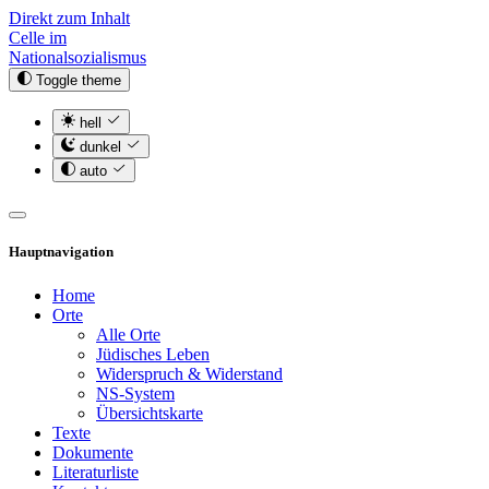
Direkt zum Inhalt
Celle im
Nationalsozialismus
Toggle theme
hell
dunkel
auto
Hauptnavigation
Home
Orte
Alle Orte
Jüdisches Leben
Widerspruch & Widerstand
NS-System
Übersichtskarte
Texte
Dokumente
Literaturliste