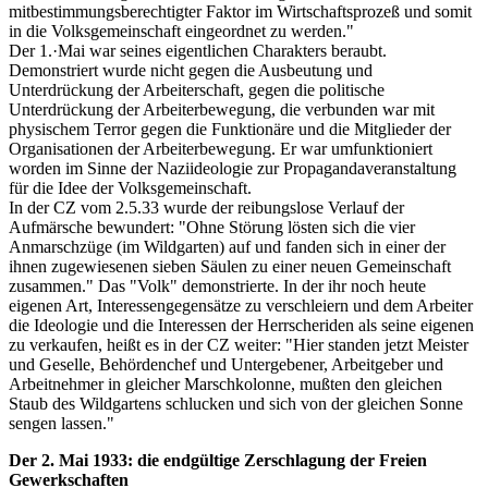
mitbestimmungsberechtigter Faktor im Wirtschaftsprozeß und somit
in die Volksgemeinschaft eingeordnet zu werden."
Der 1.·Mai war seines eigentlichen Charakters beraubt.
Demonstriert wurde nicht gegen die Ausbeutung und
Unterdrückung der Arbeiterschaft, gegen die politische
Unterdrückung der Arbeiterbewegung, die verbunden war mit
physischem Terror gegen die Funktionäre und die Mitglieder der
Organisationen der Arbeiterbewegung. Er war umfunktioniert
worden im Sinne der Naziideologie zur Propagandaveranstaltung
für die Idee der Volksgemeinschaft.
In der CZ vom 2.5.33 wurde der reibungslose Verlauf der
Aufmärsche bewundert: "Ohne Störung lösten sich die vier
Anmarschzüge (im Wildgarten) auf und fanden sich in einer der
ihnen zugewiesenen sieben Säulen zu einer neuen Gemeinschaft
zusammen." Das "Volk" demonstrierte. In der ihr noch heute
eigenen Art, Interessengegensätze zu verschleiern und dem Arbeiter
die Ideologie und die Interessen der Herrscheriden als seine eigenen
zu verkaufen, heißt es in der CZ weiter: "Hier standen jetzt Meister
und Geselle, Behördenchef und Untergebener, Arbeitgeber und
Arbeitnehmer in gleicher Marschkolonne, mußten den gleichen
Staub des Wildgartens schlucken und sich von der gleichen Sonne
sengen lassen."
Der 2. Mai 1933: die endgültige Zerschlagung der Freien
Gewerkschaften