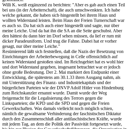
Willi K. weiß ergänzend zu berichten: "Aber es gab auch einen Teil
bei uns (in der Arbeiterschaft), die auch umschwenkten. Ich habe
welche gekannt, die haben sich·hingestellt bei ihrem Haus und
wollten Widerstand leisten. Beim Haus der Freien Turnerschaft war
es auch so. Da hat sich auch einer hingestellt und sagte, nur über
meine Leiche. Und da hat ihn die SA an die Seite geschubst. Aber
den hättest du dann hier im Dorf sehen müssen, da lief er rum mit
dicker Paradeuniform. Und trug die Fahne. Dabei hat er vorher
gesagt, nur über meine Leiche."
Resümierend läßt sich feststellen, daß die Nazis der Besetzung von
Einrichtungen der Arbeiterbewegung in Celle offensichtlich auf
keinen Widerstand gestoßen sind. Im Reichsgebiet hat es wohl hier
und dort Widerstand gegeben, insgesamt betrachtet war er jedoch
ohne große Bedeutung. Der 2. Mai markiert den Endpunkt einer
Entwicklung, die spätestens am 30.1.33 ihren Ausgang nahm, als
mit Unterstützung des Finanz- und Industriekapitals und der
bürgerlichen Parteien wie der DNVP Adolf Hitler von Hindenburg
zum Reichskanzler ernannt wurde. Damit wurde der Weg
freigemacht für die Legalisierung des Terrors gegen die
Linksparteien; die KPD und die SPD und gegen die Freien
Gewerkschaften. Was damals vielleicht noch möglich schien,
nämlich die gewaltsame Verhinderung der faschistischen Diktatur
durch den Zusammenschluß aller antifaschistischen Kräfte, wurde
mit jedem Tag, an dem die Politik der Passivität fortgesetzt wurde,