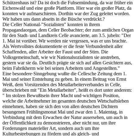
Schützenhaus ist? Da ist doch die Fuhsemündung, da war früher ein
Eichenwald und eine große Plattform. Hier war ein großer Platz, da
konnten wir aufmarschieren. Dorthin war der Zug geleitet worden.
Wir haben uns dann abseits in die Büsche verdrückt.?
Die Celler National-"Sozialisten" konnten in ihrem
Propagandaorgan, dem Celler Beobachter; der zum amtlichen Organ
für den Stadt- und Landkreis Celle avancierte, am 3.5. jubeln: "Der
1. Mai ist vorüber. Wir werden nie vergessen, was er uns brachte.
Als Wertvollstes dokumentierte er die feste Verbundenheit aller
Schaffenden, aller Arbeiter der Faust und der Stirn. Die
Volksgemeinschaft, wie wir Nationalsozialisten sie anstreben,
gestern war sie da. Deutlich prägte sie sich auf allen Gesichtern aus,
beim Fabrikherrn wie bei seinen Arbeitern und Angestellten."
Eine besondere·Sinngebung wußte die Cellesche Zeitung dem 1.
Mai und seiner Entstehung zu geben. In einem Beitrag von Ernst
Weiß, dem Vorsitzenden des Metallarbeiterverbandes in Celle,
überschrieben mit "Ein Metallarbeiter", heißt es dort unter anderem:
" Im stolzen Bewußtsein ihrer Macht und·wichtigen Position,
welche die Arbeitnehmer im gesamten deutschen Wirtschaftsleben
einnehmen, haben sie sich den von allen deutschen Dichtern
besungenen Frühlingsmonat Mai und zwar den 1. Maientag, in
Verbindung mit dem Erwachen der Natur ausersehen, um auch in
der Öffentlichkeit zu demonstrieren, aber nicht nur, um ihre
Forderungen materieller Art, sondern auch um ihre
Kulturbestrebungen zu fördern und als gleich- und