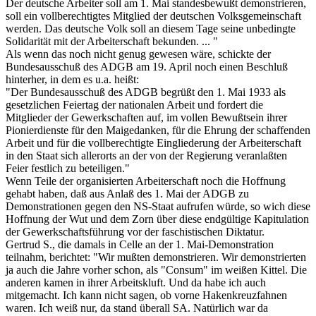
Der deutsche Arbeiter soll am 1. Mai standesbewußt demonstrieren,
soll ein vollberechtigtes Mitglied der deutschen Volksgemeinschaft
werden. Das deutsche Volk soll an diesem Tage seine unbedingte
Solidarität mit der Arbeiterschaft bekunden. ... "
Als wenn das noch nicht genug gewesen wäre, schickte der
Bundesausschuß des ADGB am 19. April noch einen Beschluß
hinterher, in dem es u.a. heißt:
"Der Bundesausschuß des ADGB begrüßt den 1. Mai 1933 als
gesetzlichen Feiertag der nationalen Arbeit und fordert die
Mitglieder der Gewerkschaften auf, im vollen Bewußtsein ihrer
Pionierdienste für den Maigedanken, für die Ehrung der schaffenden
Arbeit und für die vollberechtigte Eingliederung der Arbeiterschaft
in den Staat sich allerorts an der von der Regierung veranlaßten
Feier festlich zu beteiligen."
Wenn Teile der organisierten Arbeiterschaft noch die Hoffnung
gehabt haben, daß aus Anlaß des 1. Mai der ADGB zu
Demonstrationen gegen den NS-Staat aufrufen würde, so wich diese
Hoffnung der Wut und dem Zorn über diese endgültige Kapitulation
der Gewerkschaftsführung vor der faschistischen Diktatur.
Gertrud S., die damals in Celle an der 1. Mai-Demonstration
teilnahm, berichtet: "Wir mußten demonstrieren. Wir demonstrierten
ja auch die Jahre vorher schon, als "Consum" im weißen Kittel. Die
anderen kamen in ihrer Arbeitskluft. Und da habe ich auch
mitgemacht. Ich kann nicht sagen, ob vorne Hakenkreuzfahnen
waren. Ich weiß nur, da stand überall SA. Natürlich war da