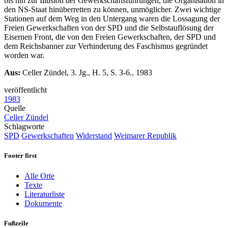
bis hin zur Illusion der Gewerkschaftsführungen, die Organisation in
den NS-Staat hinüberretten zu können, unmöglicher. Zwei wichtige
Stationen auf dem Weg in den Untergang waren die Lossagung der
Freien Gewerkschaften von der SPD und die Selbstauflösung der
Eisernen Front, die von den Freien Gewerkschaften, der SPD und
dem Reichsbanner zur Verhinderung des Faschismus gegründet
worden war.
Aus:
Celler Zündel, 3. Jg., H. 5, S. 3-6., 1983
veröffentlicht
1983
Quelle
Celler Zündel
Schlagworte
SPD
Gewerkschaften
Widerstand
Weimarer Republik
Footer first
Alle Orte
Texte
Literaturliste
Dokumente
Fußzeile