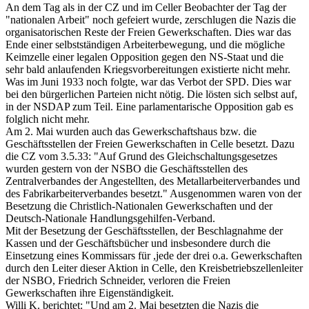
An dem Tag als in der CZ und im Celler Beobachter der Tag der
"nationalen Arbeit" noch gefeiert wurde, zerschlugen die Nazis die
organisatorischen Reste der Freien Gewerkschaften. Dies war das
Ende einer selbstständigen Arbeiterbewegung, und die mögliche
Keimzelle einer legalen Opposition gegen den NS-Staat und die
sehr bald anlaufenden Kriegsvorbereitungen existierte nicht mehr.
Was im Juni 1933 noch folgte, war das Verbot der SPD. Dies war
bei den bürgerlichen Parteien nicht nötig. Die lösten sich selbst auf,
in der NSDAP zum Teil. Eine parlamentarische Opposition gab es
folglich nicht mehr.
Am 2. Mai wurden auch das Gewerkschaftshaus bzw. die
Geschäftsstellen der Freien Gewerkschaften in Celle besetzt. Dazu
die CZ vom 3.5.33: "Auf Grund des Gleichschaltungsgesetzes
wurden gestern von der NSBO die Geschäftsstellen des
Zentralverbandes der Angestellten, des Metallarbeiterverbandes und
des Fabrikarbeiterverbandes besetzt." Ausgenommen waren von der
Besetzung die Christlich-Nationalen Gewerkschaften und der
Deutsch-Nationale Handlungsgehilfen-Verband.
Mit der Besetzung der Geschäftsstellen, der Beschlagnahme der
Kassen und der Geschäftsbücher und insbesondere durch die
Einsetzung eines Kommissars für ,jede der drei o.a. Gewerkschaften
durch den Leiter dieser Aktion in Celle, den Kreisbetriebszellenleiter
der NSBO, Friedrich Schneider, verloren die Freien
Gewerkschaften ihre Eigenständigkeit.
Willi K. berichtet: "Und am 2. Mai besetzten die Nazis die