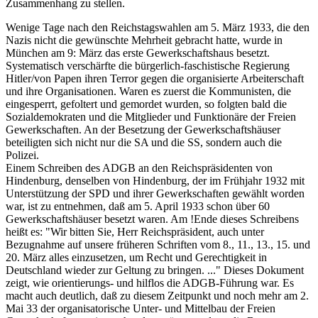
Zusammenhang zu stellen.
Wenige Tage nach den Reichstagswahlen am 5. März 1933, die den
Nazis nicht die gewünschte Mehrheit gebracht hatte, wurde in
München am 9: März das erste Gewerkschaftshaus besetzt.
Systematisch verschärfte die bürgerlich-faschistische Regierung
Hitler/von Papen ihren Terror gegen die organisierte Arbeiterschaft
und ihre Organisationen. Waren es zuerst die Kommunisten, die
eingesperrt, gefoltert und gemordet wurden, so folgten bald die
Sozialdemokraten und die Mitglieder und Funktionäre der Freien
Gewerkschaften. An der Besetzung der Gewerkschaftshäuser
beteiligten sich nicht nur die SA und die SS, sondern auch die
Polizei.
Einem Schreiben des ADGB an den Reichspräsidenten von
Hindenburg, denselben von Hindenburg, der im Frühjahr 1932 mit
Unterstützung der SPD und ihrer Gewerkschaften gewählt worden
war, ist zu entnehmen, daß am 5. April 1933 schon über 60
Gewerkschaftshäuser besetzt waren. Am !Ende dieses Schreibens
heißt es: "Wir bitten Sie, Herr Reichspräsident, auch unter
Bezugnahme auf unsere früheren Schriften vom 8., 11., 13., 15. und
20. März alles einzusetzen, um Recht und Gerechtigkeit in
Deutschland wieder zur Geltung zu bringen. ..." Dieses Dokument
zeigt, wie orientierungs- und hilflos die ADGB-Führung war. Es
macht auch deutlich, daß zu diesem Zeitpunkt und noch mehr am 2.
Mai 33 der organisatorische Unter- und Mittelbau der Freien