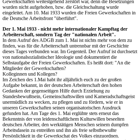
Gewerkschaften weitestgehend zerstört war, denn die Besetzungen
wurden nicht aufgehoben, bzw. die Gleichschaltung wurde
eingeleitet. Am 10. Mai 1933 wurden die Freien Gewerkschaften in
die Deutsche Arbeitsfront "überführt".
Der 1. Mai 1933 - nicht mehr internationaler Kampftag der
Arbeiterschaft, sondern Tag der "nationalen Arbeit".
In dem Aufruf des ADGB zum 1. Mai ist nichts mehr von dem zu
finden, was für die Arbeiterschaft untrennbar mit der Geschichte
dieses Tages verbunden war. Im Gegenteil. Der Aufruf ist durchsetzt
von nationalsozialistischer Ideologie und dokumentiert die
Selbstaufgabe der Freien Gewerkschaften. Es heißt dort: "An die
Mitglieder der Gewerkschaften?
Kolleginnen und Kollegen?
Im Zeichen des 1.Mai habt ihr alljährlich euch zu der großen
Aufgabe bekannt, in der deutschen Arbeiterschaft den hohen
Gedanken der gegenseitigen Hilfe durch Erziehung zu
Standesbewußtsein, Gemeinschaftswillen und Kameradschaftsgeist
unermüdlich zu wecken, zu pflegen und zu fördern, wie er in
unseren Gewerkschaften seinen organisatorischen Ausdruck
gefunden hat. Am Tage des 1. Mai erglühte stets erneut das
Bekenntnis der von leidenschaftlichem Kulturwillen beseelten
deutschen Arbeiter, den werktätigen Menschen seinem dumpfen
Arbeitsdasein zu entreißen und ihn als freie selbstbewußte
Persönlichkeit in die Gewerkschat des Volkes einzuordnen.