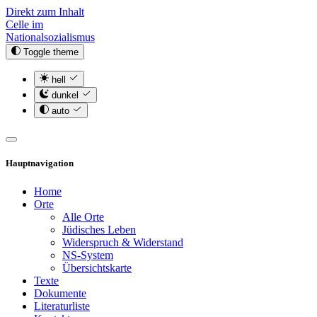
Direkt zum Inhalt
Celle im
Nationalsozialismus
Toggle theme
hell
dunkel
auto
Hauptnavigation
Home
Orte
Alle Orte
Jüdisches Leben
Widerspruch & Widerstand
NS-System
Übersichtskarte
Texte
Dokumente
Literaturliste